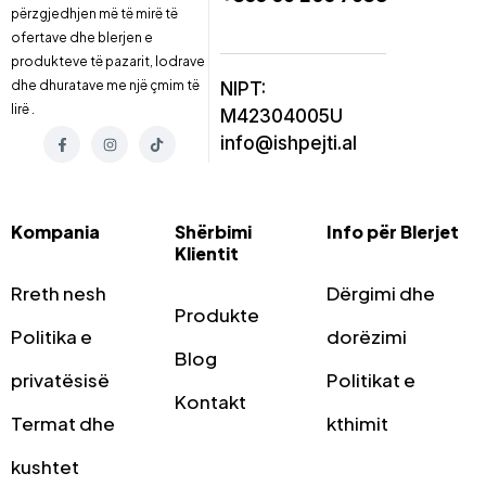
përzgjedhjen më të mirë të
ofertave dhe blerjen e
produkteve të pazarit, lodrave
dhe dhuratave me një çmim të
NIPT:
lirë .
M42304005U
info@ishpejti.al
Kompania
Shërbimi
Info për Blerjet
Klientit
Rreth nesh
Dërgimi dhe
Produkte
Politika e
dorëzimi
Blog
privatësisë
Politikat e
Kontakt
Termat dhe
kthimit
kushtet