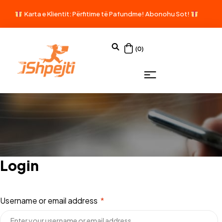
Karta e Klientit: Përfitime të Pafundme!
Abonohu Sot!
(0)
Login
Username or email address
*