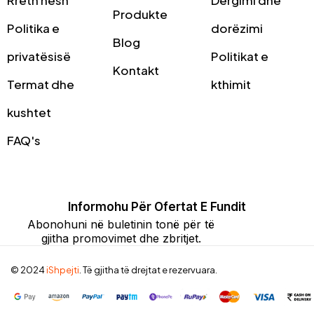
Rreth nesh
Dërgimi dhe
Produkte
Politika e
dorëzimi
Blog
privatësisë
Politikat e
Kontakt
Termat dhe
kthimit
kushtet
FAQ's
Informohu Për Ofertat E Fundit
Abonohuni në buletinin tonë për të
gjitha promovimet dhe zbritjet.
© 2024
iShpejti
. Të gjitha të drejtat e rezervuara.