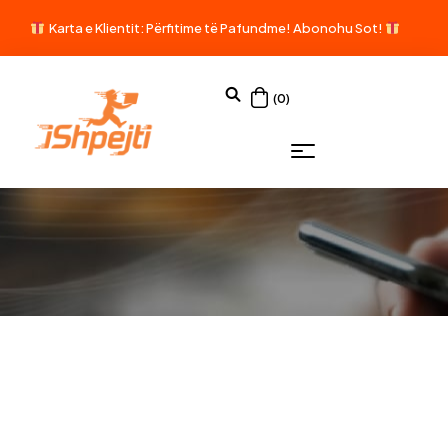
Karta e Klientit: Përfitime të Pafundme!
Abonohu Sot!
(0)