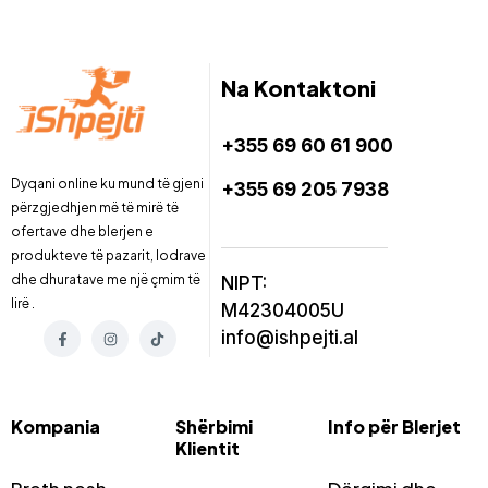
Na Kontaktoni
+355 69 60 61 900
Dyqani online ku mund të gjeni
+355 69 205 7938
përzgjedhjen më të mirë të
ofertave dhe blerjen e
produkteve të pazarit, lodrave
dhe dhuratave me një çmim të
NIPT:
lirë .
M42304005U
info@ishpejti.al
Kompania
Shërbimi
Info për Blerjet
Klientit