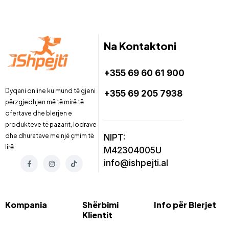
Na Kontaktoni
+355 69 60 61 900
Dyqani online ku mund të gjeni
+355 69 205 7938
përzgjedhjen më të mirë të
ofertave dhe blerjen e
produkteve të pazarit, lodrave
dhe dhuratave me një çmim të
NIPT:
lirë .
M42304005U
info@ishpejti.al
Kompania
Shërbimi
Info për Blerjet
Klientit