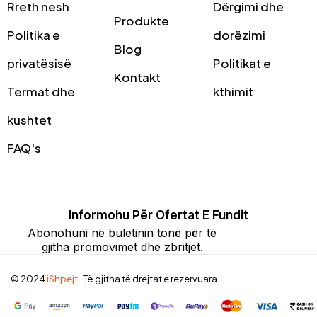
Rreth nesh
Dërgimi dhe
Produkte
Politika e
dorëzimi
Blog
privatësisë
Politikat e
Kontakt
Termat dhe
kthimit
kushtet
FAQ's
Informohu Për Ofertat E Fundit
Abonohuni në buletinin tonë për të
gjitha promovimet dhe zbritjet.
© 2024
iShpejti
. Të gjitha të drejtat e rezervuara.