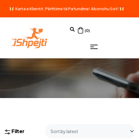
Karta e Klientit: Përfitime të Pafundme!
Abonohu Sot!
(0)
Filter