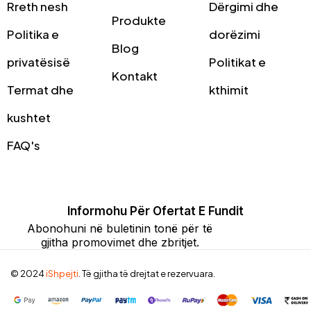
Rreth nesh
Dërgimi dhe
Produkte
Politika e
dorëzimi
Blog
privatësisë
Politikat e
Kontakt
Termat dhe
kthimit
kushtet
FAQ's
Informohu Për Ofertat E Fundit
Abonohuni në buletinin tonë për të
gjitha promovimet dhe zbritjet.
© 2024
iShpejti
. Të gjitha të drejtat e rezervuara.