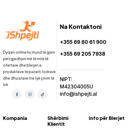
Na Kontaktoni
+355 69 60 61 900
Dyqani online ku mund të gjeni
+355 69 205 7938
përzgjedhjen më të mirë të
ofertave dhe blerjen e
produkteve të pazarit, lodrave
dhe dhuratave me një çmim të
NIPT:
lirë .
M42304005U
info@ishpejti.al
Kompania
Shërbimi
Info për Blerjet
Klientit