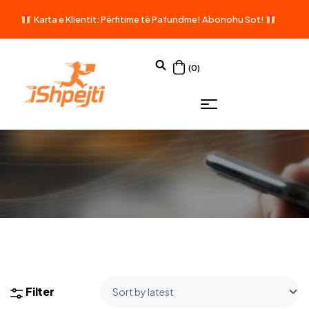
Karta e Klientit: Përfitime të Pafundme!
Abonohu Sot!
(0)
Filter