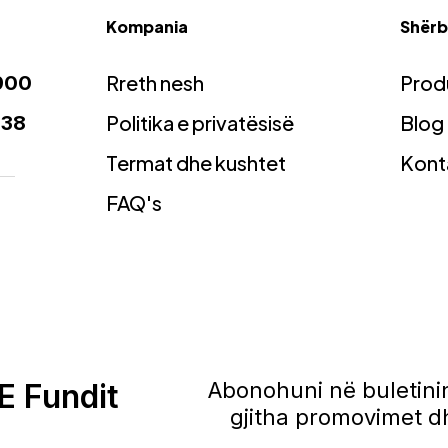
Kompania
Shërbi
Rreth nesh
Prod
900
Politika e privatësisë
Blog
938
Termat dhe kushtet
Kont
FAQ's
E Fundit
Abonohuni në buletinin
gjitha promovimet dh