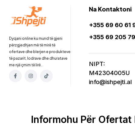
Na Kontaktoni
+355 69 60 61 
+355 69 205 7
Dyqani online ku mund të gjeni
përzgjedhjen më të mirë të
ofertave dhe blerjen e produkteve
të pazarit, lodrave dhe dhuratave
NIPT:
me një çmim të lirë .
M42304005U
info@ishpejti.al
Informohu Për Ofertat 