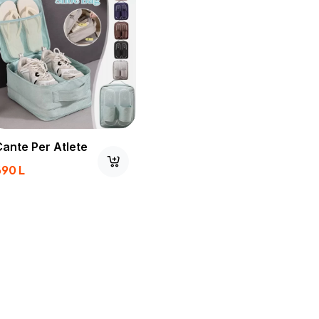
Cante Per Atlete
690
L