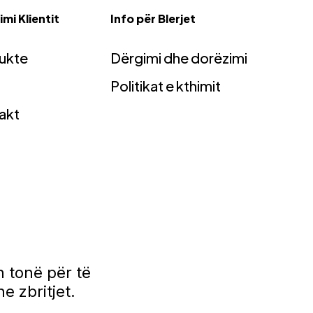
mi Klientit
Info për Blerjet
ukte
Dërgimi dhe dorëzimi
Politikat e kthimit
akt
 tonë për të
e zbritjet.