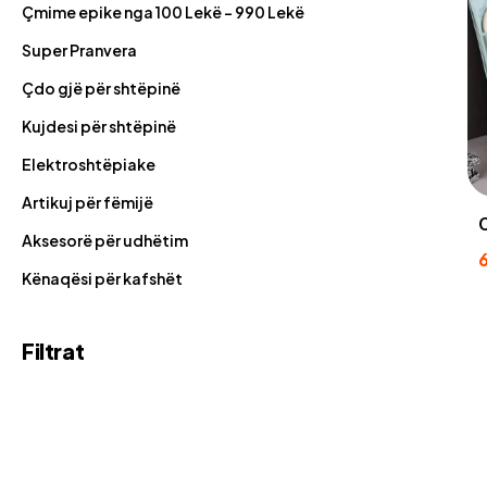
Çmime epike nga 100 Lekë - 990 Lekë
Super Pranvera
Çdo gjë për shtëpinë
Kujdesi për shtëpinë
Elektroshtëpiake
Artikuj për fëmijë
Aksesorë për udhëtim
Kënaqësi për kafshët
Filtrat