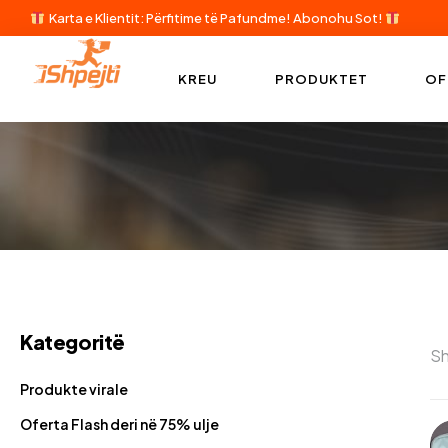
Karta e Klientit: Përfitime të Pafundme!
Abonohu Sot!
KREU
PRODUKTET
OF
Kategoritë
Sh
Produkte virale
Oferta Flash deri në 75% ulje