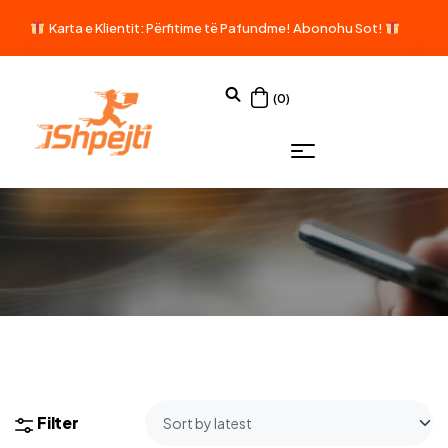
Karta e Klientit: Përfitime të Pafundme!
Abonohu Sot!
(0)
Filter