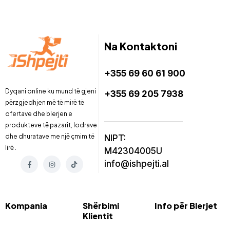
Na Kontaktoni
+355 69 60 61 900
Dyqani online ku mund të gjeni
+355 69 205 7938
përzgjedhjen më të mirë të
ofertave dhe blerjen e
produkteve të pazarit, lodrave
dhe dhuratave me një çmim të
NIPT:
lirë .
M42304005U
info@ishpejti.al
Kompania
Shërbimi
Info për Blerjet
Klientit