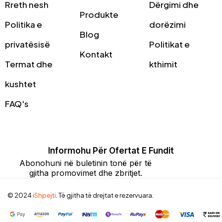
Rreth nesh
Dërgimi dhe
Produkte
Politika e
dorëzimi
Blog
privatësisë
Politikat e
Kontakt
Termat dhe
kthimit
kushtet
FAQ's
Informohu Për Ofertat E Fundit
Abonohuni në buletinin tonë për të
gjitha promovimet dhe zbritjet.
© 2024
iShpejti
. Të gjitha të drejtat e rezervuara.