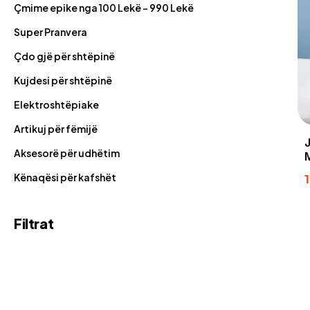
Çmime epike nga 100 Lekë - 990 Lekë
Super Pranvera
Çdo gjë për shtëpinë
Kujdesi për shtëpinë
Elektroshtëpiake
Artikuj për fëmijë
Aksesorë për udhëtim
Kënaqësi për kafshët
Filtrat