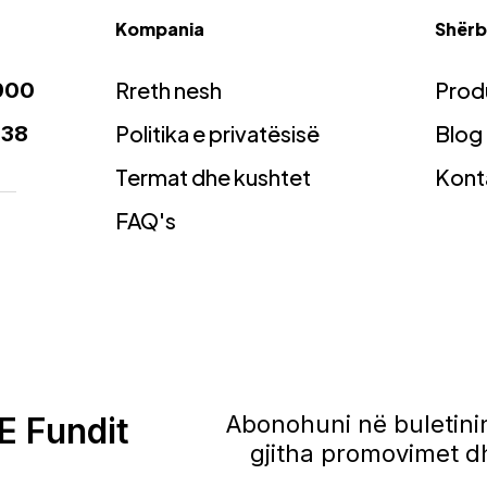
Kompania
Shërbi
Rreth nesh
Prod
900
Politika e privatësisë
Blog
938
Termat dhe kushtet
Kont
FAQ's
E Fundit
Abonohuni në buletinin
gjitha promovimet dh