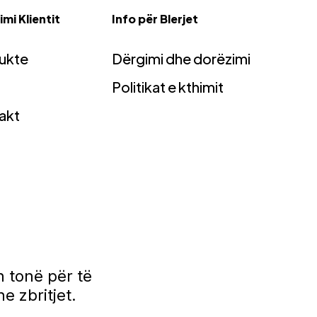
mi Klientit
Info për Blerjet
ukte
Dërgimi dhe dorëzimi
Politikat e kthimit
akt
 tonë për të
e zbritjet.