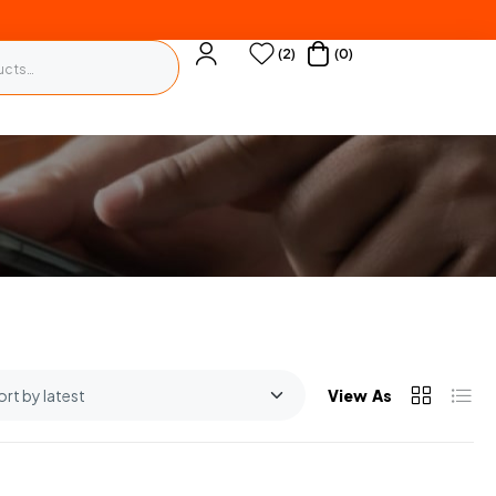
(2)
(0)
View As