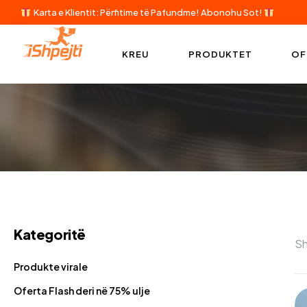
Karta e Klientit: Përfitime të Pafundme!
Abonohu Sot!
KREU
PRODUKTET
OF
Kategoritë
Sh
Produkte virale
Oferta Flash deri në 75% ulje