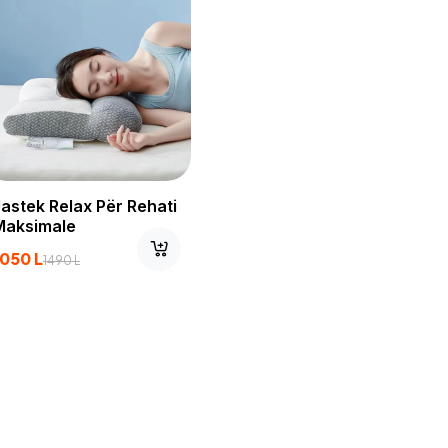
Jastek Relax Për Rehati
Maksimale
1050
L
1490
L