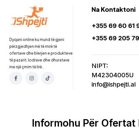
Na Kontaktoni
+355 69 60 61 
+355 69 205 7
Dyqani online ku mund të gjeni
përzgjedhjen më të mirë të
ofertave dhe blerjen e produkteve
të pazarit, lodrave dhe dhuratave
NIPT:
me një çmim të lirë .
M42304005U
info@ishpejti.al
Informohu Për Ofertat 