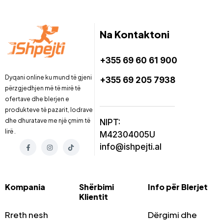
Na Kontaktoni
+355 69 60 61 900
Dyqani online ku mund të gjeni
+355 69 205 7938
përzgjedhjen më të mirë të
ofertave dhe blerjen e
produkteve të pazarit, lodrave
dhe dhuratave me një çmim të
NIPT:
lirë .
M42304005U
info@ishpejti.al
Kompania
Shërbimi
Info për Blerjet
Klientit
Rreth nesh
Dërgimi dhe