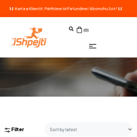
Karta e Klientit: Përfitime të Pafundme!
Abonohu Sot!
(0)
Filter