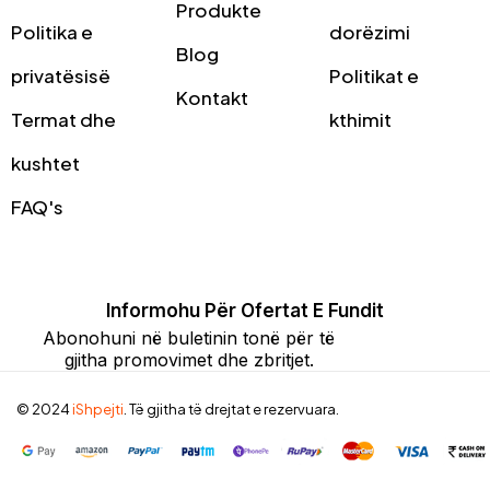
Produkte
Politika e
dorëzimi
Blog
privatësisë
Politikat e
Kontakt
Termat dhe
kthimit
kushtet
FAQ's
Informohu Për Ofertat E Fundit
Abonohuni në buletinin tonë për të
gjitha promovimet dhe zbritjet.
© 2024
iShpejti
. Të gjitha të drejtat e rezervuara.