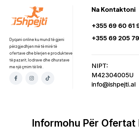
Na Kontaktoni
+355 69 60 61 
+355 69 205 7
Dyqani online ku mund të gjeni
përzgjedhjen më të mirë të
ofertave dhe blerjen e produkteve
të pazarit, lodrave dhe dhuratave
NIPT:
me një çmim të lirë .
M42304005U
info@ishpejti.al
Informohu Për Ofertat 