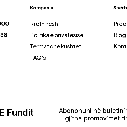
Kompania
Shërbi
Rreth nesh
Prod
900
Politika e privatësisë
Blog
938
Termat dhe kushtet
Kont
FAQ's
E Fundit
Abonohuni në buletinin
gjitha promovimet dh