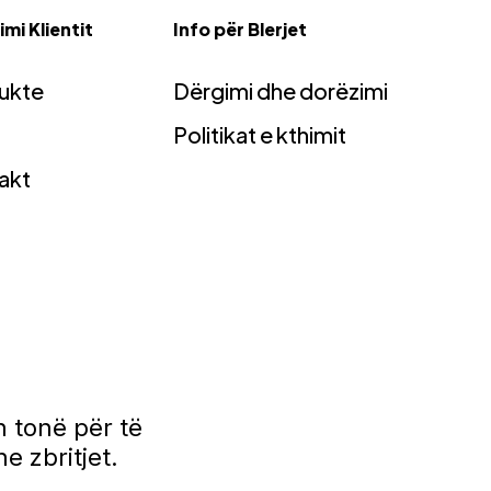
mi Klientit
Info për Blerjet
ukte
Dërgimi dhe dorëzimi
Politikat e kthimit
akt
 tonë për të
e zbritjet.