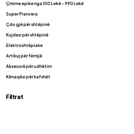
Çmime epike nga 100 Lekë - 990 Lekë
Super Pranvera
Çdo gjë për shtëpinë
Kujdesi për shtëpinë
Elektroshtëpiake
Artikuj për fëmijë
Aksesorë për udhëtim
Kënaqësi për kafshët
Filtrat