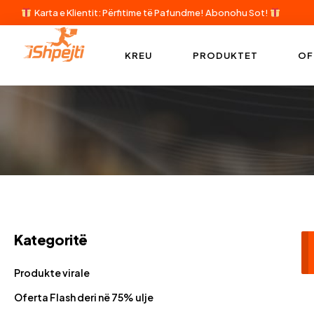
Karta e Klientit: Përfitime të Pafundme!
Abonohu Sot!
KREU
PRODUKTET
OF
Kategoritë
Produkte virale
Oferta Flash deri në 75% ulje