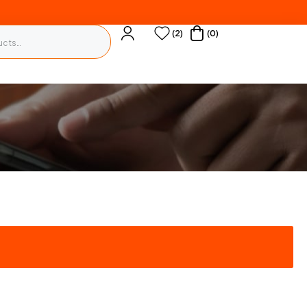
(2)
(0)