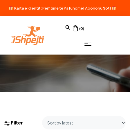
Karta e Klientit: Përfitime të Pafundme!
Abonohu Sot!
(0)
Filter