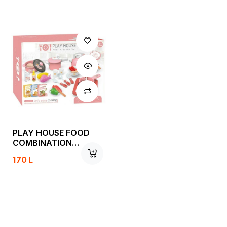
PLAY HOUSE FOOD
COMBINATION
F089842
170
L