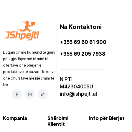
Na Kontaktoni
+355 69 60 61 900
Dyqani online ku mund të gjeni
+355 69 205 7938
përzgjedhjen më të mirë të
ofertave dhe blerjen e
produkteve të pazarit, lodrave
dhe dhuratave me një çmim të
NIPT:
lirë .
M42304005U
info@ishpejti.al
Kompania
Shërbimi
Info për Blerjet
Klientit