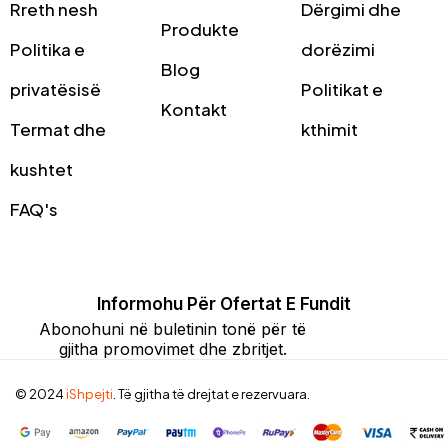
Rreth nesh
Dërgimi dhe
Produkte
Politika e
dorëzimi
Blog
privatësisë
Politikat e
Kontakt
Termat dhe
kthimit
kushtet
FAQ's
Informohu Për Ofertat E Fundit
Abonohuni në buletinin tonë për të
gjitha promovimet dhe zbritjet.
© 2024
iShpejti
. Të gjitha të drejtat e rezervuara.