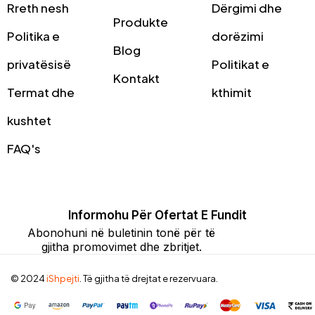
Rreth nesh
Dërgimi dhe
Produkte
Politika e
dorëzimi
Blog
privatësisë
Politikat e
Kontakt
Termat dhe
kthimit
kushtet
FAQ's
Informohu Për Ofertat E Fundit
Abonohuni në buletinin tonë për të
gjitha promovimet dhe zbritjet.
© 2024
iShpejti
. Të gjitha të drejtat e rezervuara.