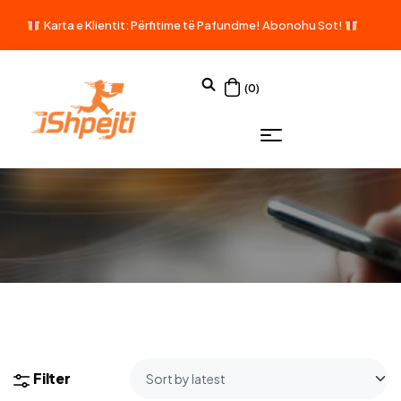
Karta e Klientit: Përfitime të Pafundme!
Abonohu Sot!
(0)
Filter