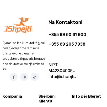
Na Kontaktoni
+355 69 60 61 900
Dyqani online ku mund të gjeni
+355 69 205 7938
përzgjedhjen më të mirë të
ofertave dhe blerjen e
produkteve të pazarit, lodrave
dhe dhuratave me një çmim të
NIPT:
lirë .
M42304005U
info@ishpejti.al
Kompania
Shërbimi
Info për Blerjet
Klientit