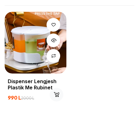
Dispenser Lengjesh
Plastik Me Rubinet
990
L
2000
L