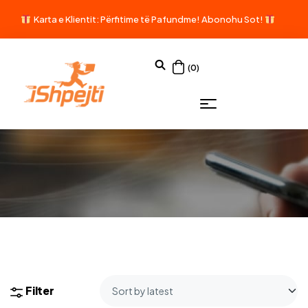
Karta e Klientit: Përfitime të Pafundme!
Abonohu Sot!
(0)
Filter