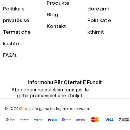
Produkte
Politika e
dorëzimi
Blog
privatësisë
Politikat e
Kontakt
Termat dhe
kthimit
kushtet
FAQ's
Informohu Për Ofertat E Fundit
Abonohuni në buletinin tonë për të
gjitha promovimet dhe zbritjet.
© 2024
iShpejti
. Të gjitha të drejtat e rezervuara.