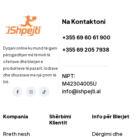
Na Kontaktoni
+355 69 60 61 900
Dyqani online ku mund të gjeni
+355 69 205 7938
përzgjedhjen më të mirë të
ofertave dhe blerjen e
produkteve të pazarit, lodrave
dhe dhuratave me një çmim të
NIPT:
lirë .
M42304005U
info@ishpejti.al
Kompania
Shërbimi
Info për Blerjet
Klientit
Rreth nesh
Dërgimi dhe