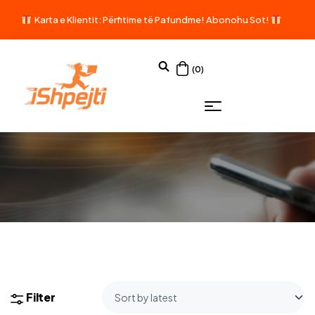
Karta e Klientit: Përfitime të Pafundme!
Abonohu Sot!
(0)
Filter