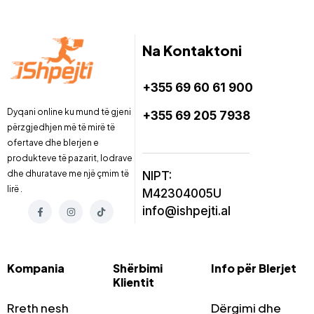
Na Kontaktoni
+355 69 60 61 900
Dyqani online ku mund të gjeni
+355 69 205 7938
përzgjedhjen më të mirë të
ofertave dhe blerjen e
produkteve të pazarit, lodrave
dhe dhuratave me një çmim të
NIPT:
lirë .
M42304005U
info@ishpejti.al
Kompania
Shërbimi
Info për Blerjet
Klientit
Rreth nesh
Dërgimi dhe