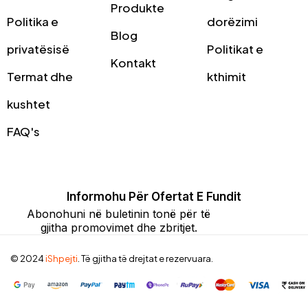
Produkte
Politika e
dorëzimi
Blog
privatësisë
Politikat e
Kontakt
Termat dhe
kthimit
kushtet
FAQ's
Informohu Për Ofertat E Fundit
Abonohuni në buletinin tonë për të
gjitha promovimet dhe zbritjet.
© 2024
iShpejti
. Të gjitha të drejtat e rezervuara.