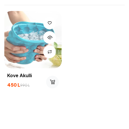
Kove Akulli
450
L
990
L