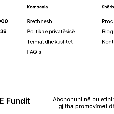
Kompania
Shërbi
Rreth nesh
Prod
900
Politika e privatësisë
Blog
938
Termat dhe kushtet
Kont
FAQ's
E Fundit
Abonohuni në buletinin
gjitha promovimet dh