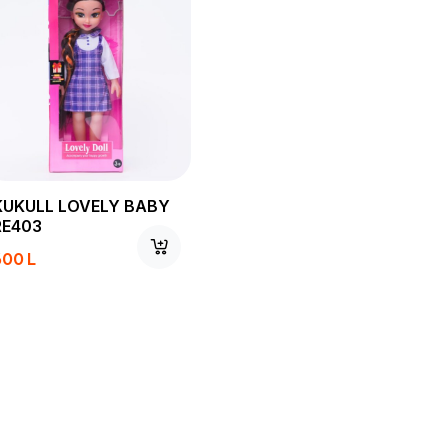
KUKULL LOVELY BABY
RE403
600
L