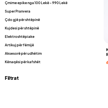
Çmime epike nga 100 Lekë - 990 Lekë
Super Pranvera
Çdo gjë për shtëpinë
Kujdesi për shtëpinë
Elektroshtëpiake
Artikuj për fëmijë
Aksesorë për udhëtim
Kënaqësi për kafshët
Filtrat