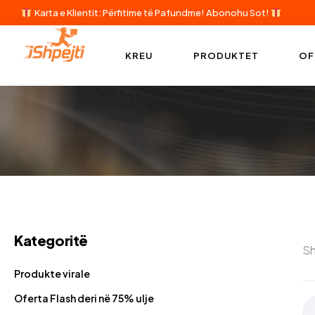
Karta e Klientit: Përfitime të Pafundme!
Abonohu Sot!
KREU
PRODUKTET
OF
Kategoritë
Sh
Produkte virale
Oferta Flash deri në 75% ulje