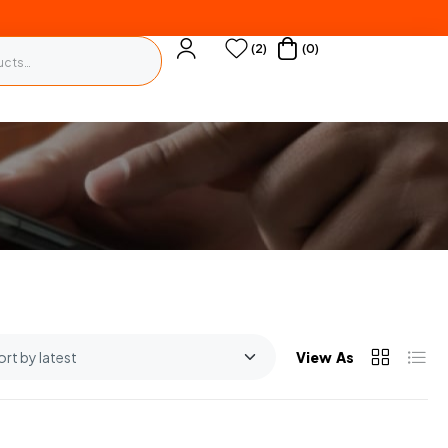
(2)
(0)
View As