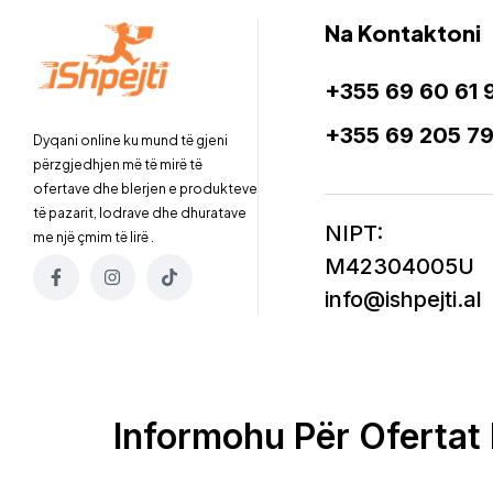
Na Kontaktoni
+355 69 60 61 
+355 69 205 7
Dyqani online ku mund të gjeni
përzgjedhjen më të mirë të
ofertave dhe blerjen e produkteve
të pazarit, lodrave dhe dhuratave
NIPT:
me një çmim të lirë .
M42304005U
info@ishpejti.al
Informohu Për Ofertat 