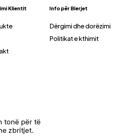
mi Klientit
Info për Blerjet
ukte
Dërgimi dhe dorëzimi
Politikat e kthimit
akt
 tonë për të
e zbritjet.