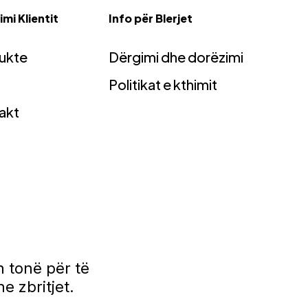
mi Klientit
Info për Blerjet
ukte
Dërgimi dhe dorëzimi
Politikat e kthimit
akt
 tonë për të
e zbritjet.