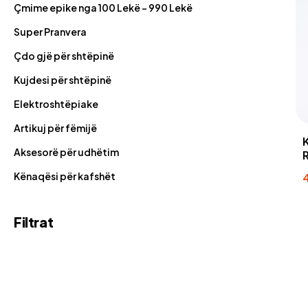
Çmime epike nga 100 Lekë - 990 Lekë
Super Pranvera
Çdo gjë për shtëpinë
Kujdesi për shtëpinë
Elektroshtëpiake
Artikuj për fëmijë
Aksesorë për udhëtim
Kënaqësi për kafshët
Filtrat