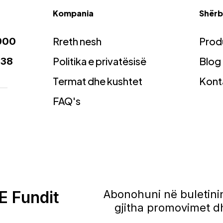
Kompania
Shërbi
Rreth nesh
Prod
900
Politika e privatësisë
Blog
938
Termat dhe kushtet
Kont
FAQ's
E Fundit
Abonohuni në buletinin
gjitha promovimet dh