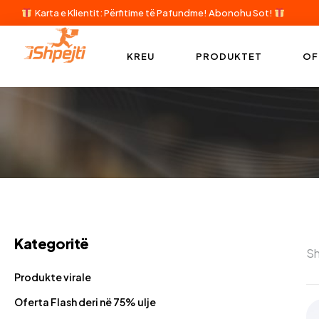
Karta e Klientit: Përfitime të Pafundme!
Abonohu Sot!
KREU
PRODUKTET
OF
Kategoritë
Sh
Produkte virale
Oferta Flash deri në 75% ulje