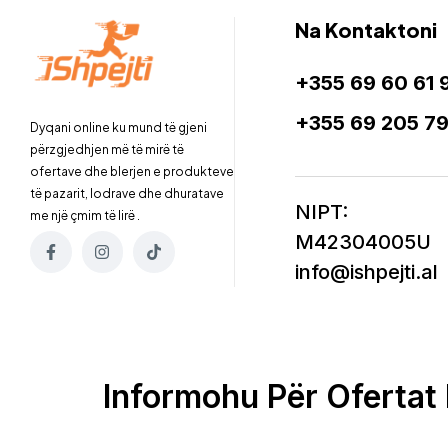
Na Kontaktoni
+355 69 60 61 
+355 69 205 7
Dyqani online ku mund të gjeni
përzgjedhjen më të mirë të
ofertave dhe blerjen e produkteve
të pazarit, lodrave dhe dhuratave
NIPT:
me një çmim të lirë .
M42304005U
info@ishpejti.al
Informohu Për Ofertat 