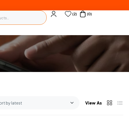
(2)
(0)
View As