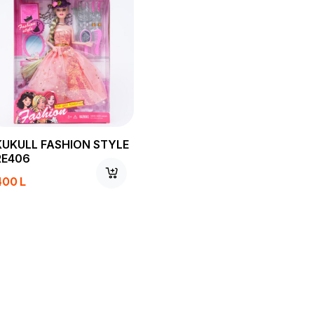
KUKULL FASHION STYLE
RE406
400
L