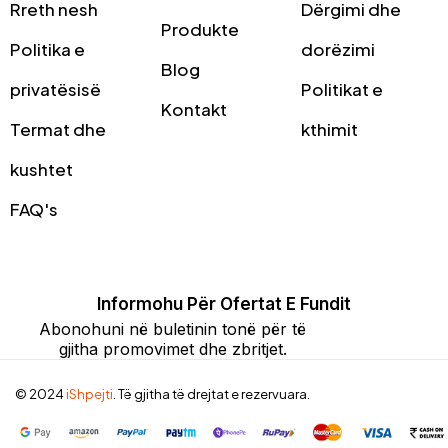
Rreth nesh
Dërgimi dhe
Produkte
Politika e
dorëzimi
Blog
privatësisë
Politikat e
Kontakt
Termat dhe
kthimit
kushtet
FAQ's
Informohu Për Ofertat E Fundit
Abonohuni në buletinin tonë për të
gjitha promovimet dhe zbritjet.
© 2024
iShpejti
. Të gjitha të drejtat e rezervuara.