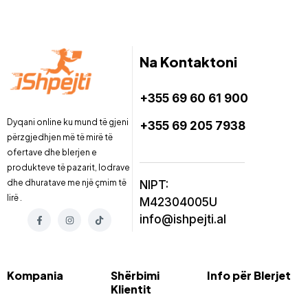
Na Kontaktoni
+355 69 60 61 900
Dyqani online ku mund të gjeni
+355 69 205 7938
përzgjedhjen më të mirë të
ofertave dhe blerjen e
produkteve të pazarit, lodrave
dhe dhuratave me një çmim të
NIPT:
lirë .
M42304005U
info@ishpejti.al
Kompania
Shërbimi
Info për Blerjet
Klientit