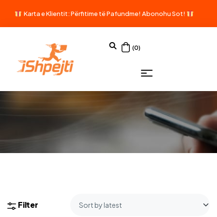
Karta e Klientit: Përfitime të Pafundme!
Abonohu Sot!
(0)
Filter