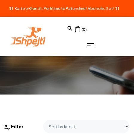
Karta e Klientit: Përfitime të Pafundme!
Abonohu Sot!
(0)
Filter