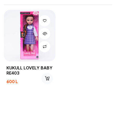
KUKULL LOVELY BABY
RE403
600
L