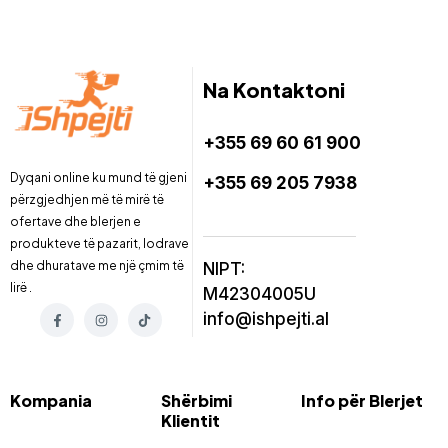
Na Kontaktoni
+355 69 60 61 900
Dyqani online ku mund të gjeni
+355 69 205 7938
përzgjedhjen më të mirë të
ofertave dhe blerjen e
produkteve të pazarit, lodrave
dhe dhuratave me një çmim të
NIPT:
lirë .
M42304005U
info@ishpejti.al
Kompania
Shërbimi
Info për Blerjet
Klientit