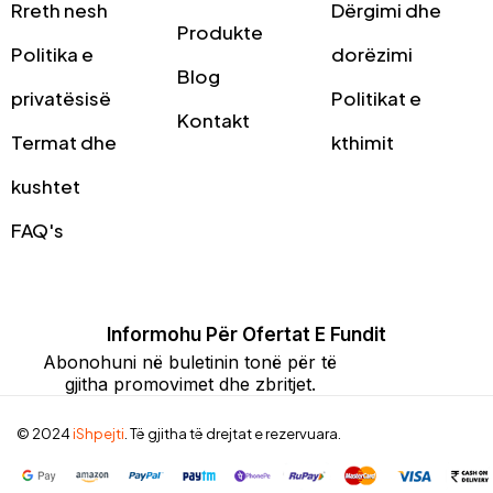
Rreth nesh
Dërgimi dhe
Produkte
Politika e
dorëzimi
Blog
privatësisë
Politikat e
Kontakt
Termat dhe
kthimit
kushtet
FAQ's
Informohu Për Ofertat E Fundit
Abonohuni në buletinin tonë për të
gjitha promovimet dhe zbritjet.
© 2024
iShpejti
. Të gjitha të drejtat e rezervuara.