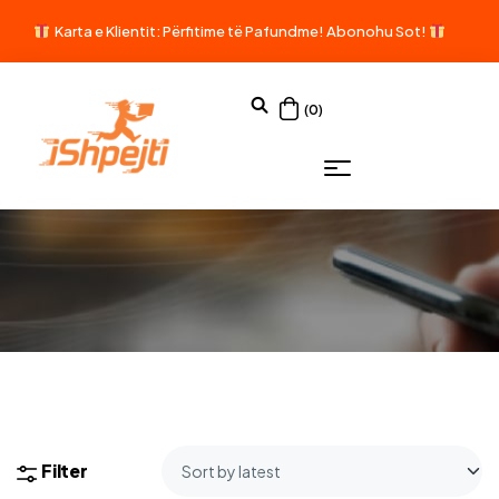
Karta e Klientit: Përfitime të Pafundme!
Abonohu Sot!
(0)
Filter