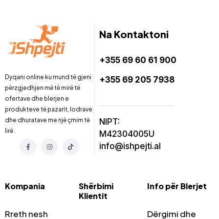
Na Kontaktoni
+355 69 60 61 900
Dyqani online ku mund të gjeni
+355 69 205 7938
përzgjedhjen më të mirë të
ofertave dhe blerjen e
produkteve të pazarit, lodrave
dhe dhuratave me një çmim të
NIPT:
lirë .
M42304005U
info@ishpejti.al
Kompania
Shërbimi
Info për Blerjet
Klientit
Rreth nesh
Dërgimi dhe