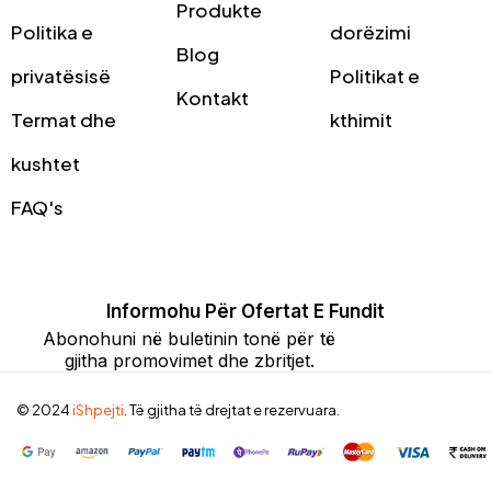
Produkte
Politika e
dorëzimi
Blog
privatësisë
Politikat e
Kontakt
Termat dhe
kthimit
kushtet
FAQ's
Informohu Për Ofertat E Fundit
Abonohuni në buletinin tonë për të
gjitha promovimet dhe zbritjet.
© 2024
iShpejti
. Të gjitha të drejtat e rezervuara.