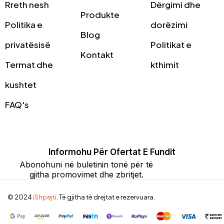
Rreth nesh
Dërgimi dhe
Produkte
Politika e
dorëzimi
Blog
privatësisë
Politikat e
Kontakt
Termat dhe
kthimit
kushtet
FAQ's
Informohu Për Ofertat E Fundit
Abonohuni në buletinin tonë për të
gjitha promovimet dhe zbritjet.
© 2024
iShpejti
. Të gjitha të drejtat e rezervuara.