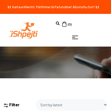
Karta e Klientit: Përfitime të Pafundme!
Abonohu Sot!
(0)
Filter