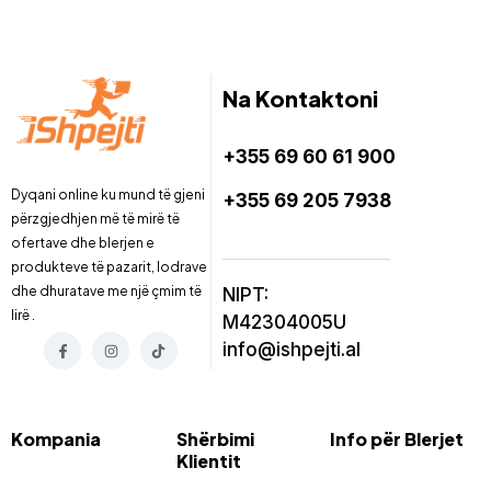
Na Kontaktoni
+355 69 60 61 900
Dyqani online ku mund të gjeni
+355 69 205 7938
përzgjedhjen më të mirë të
ofertave dhe blerjen e
produkteve të pazarit, lodrave
dhe dhuratave me një çmim të
NIPT:
lirë .
M42304005U
info@ishpejti.al
Kompania
Shërbimi
Info për Blerjet
Klientit