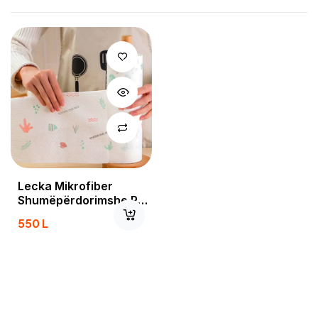
Lecka Mikrofiber
Shumëpërdorimshe Për
Pastrim
550
L