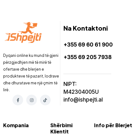
Na Kontaktoni
+355 69 60 61 900
Dyqani online ku mund të gjeni
+355 69 205 7938
përzgjedhjen më të mirë të
ofertave dhe blerjen e
produkteve të pazarit, lodrave
dhe dhuratave me një çmim të
NIPT:
lirë .
M42304005U
info@ishpejti.al
Kompania
Shërbimi
Info për Blerjet
Klientit