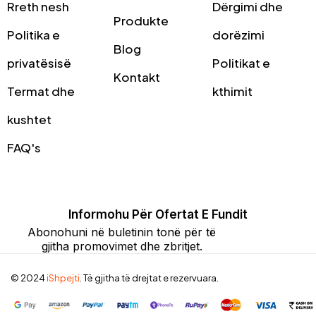
Rreth nesh
Dërgimi dhe
Produkte
Politika e
dorëzimi
Blog
privatësisë
Politikat e
Kontakt
Termat dhe
kthimit
kushtet
FAQ's
Informohu Për Ofertat E Fundit
Abonohuni në buletinin tonë për të
gjitha promovimet dhe zbritjet.
© 2024
iShpejti
. Të gjitha të drejtat e rezervuara.