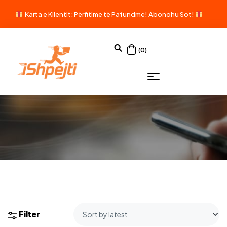
Karta e Klientit: Përfitime të Pafundme!
Abonohu Sot!
(0)
Filter