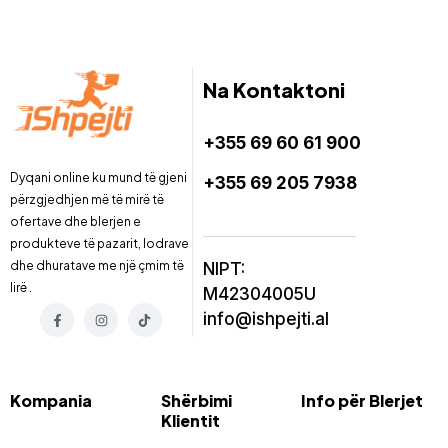
Na Kontaktoni
+355 69 60 61 900
Dyqani online ku mund të gjeni
+355 69 205 7938
përzgjedhjen më të mirë të
ofertave dhe blerjen e
produkteve të pazarit, lodrave
dhe dhuratave me një çmim të
NIPT:
lirë .
M42304005U
info@ishpejti.al
Kompania
Shërbimi
Info për Blerjet
Klientit