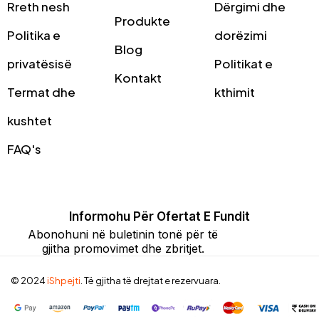
Rreth nesh
Dërgimi dhe
Produkte
Politika e
dorëzimi
Blog
privatësisë
Politikat e
Kontakt
Termat dhe
kthimit
kushtet
FAQ's
Informohu Për Ofertat E Fundit
Abonohuni në buletinin tonë për të
gjitha promovimet dhe zbritjet.
© 2024
iShpejti
. Të gjitha të drejtat e rezervuara.