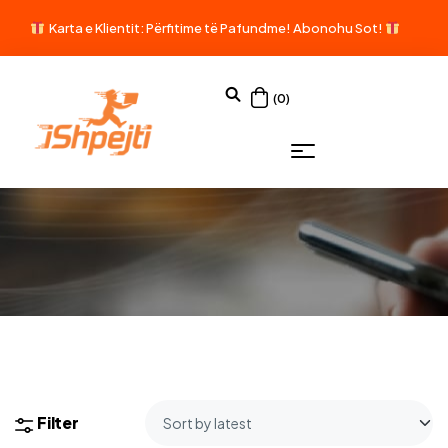
Karta e Klientit: Përfitime të Pafundme!
Abonohu Sot!
(0)
Filter