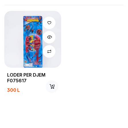
LODER PER DJEM
F075617
300
L