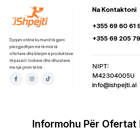
Na Kontaktoni
+355 69 60 61 
+355 69 205 7
Dyqani online ku mund të gjeni
përzgjedhjen më të mirë të
ofertave dhe blerjen e produkteve
të pazarit, lodrave dhe dhuratave
NIPT:
me një çmim të lirë .
M42304005U
info@ishpejti.al
Informohu Për Ofertat 