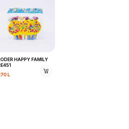
LODER HAPPY FAMILY
RE451
270
L