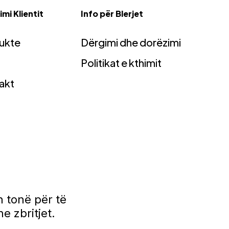
mi Klientit
Info për Blerjet
ukte
Dërgimi dhe dorëzimi
Politikat e kthimit
akt
 tonë për të
e zbritjet.