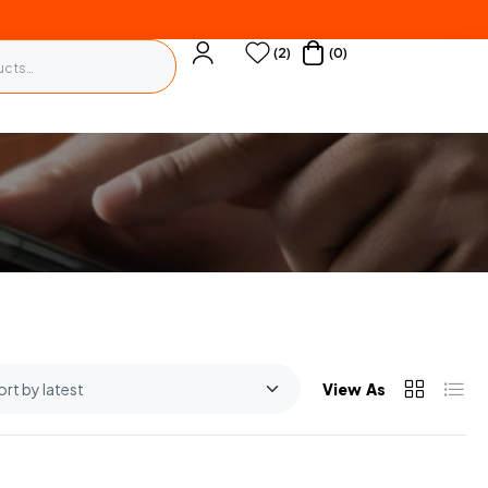
(2)
(0)
View As