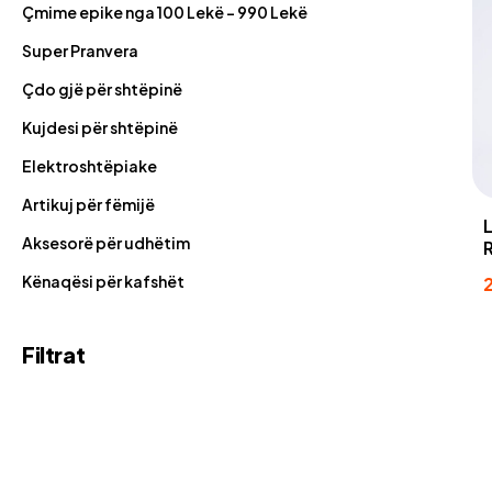
Çmime epike nga 100 Lekë - 990 Lekë
Super Pranvera
Çdo gjë për shtëpinë
Kujdesi për shtëpinë
Elektroshtëpiake
Artikuj për fëmijë
Aksesorë për udhëtim
Kënaqësi për kafshët
Filtrat