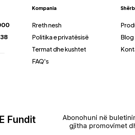
Kompania
Shërbi
Rreth nesh
Prod
900
Politika e privatësisë
Blog
938
Termat dhe kushtet
Kont
FAQ's
E Fundit
Abonohuni në buletinin
gjitha promovimet dh