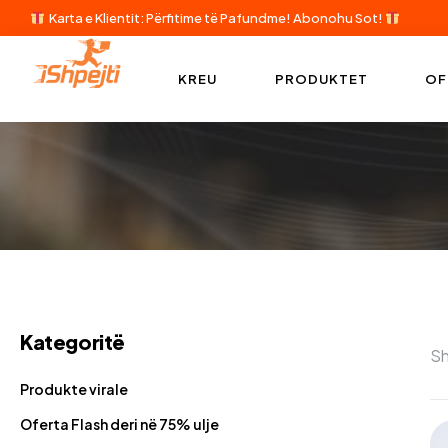
Karta e Klientit: Përfitime të Pafundme!
Abonohu Sot!
KREU
PRODUKTET
OF
Kategoritë
Sh
Produkte virale
Oferta Flash deri në 75% ulje