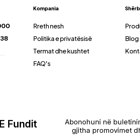
Kompania
Shërbi
Rreth nesh
Prod
900
Politika e privatësisë
Blog
938
Termat dhe kushtet
Kont
FAQ's
E Fundit
Abonohuni në buletinin
gjitha promovimet dh