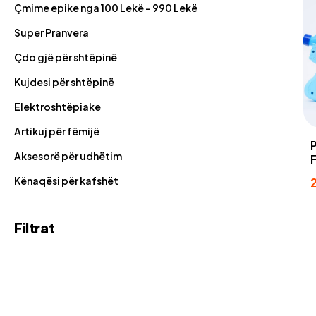
Çmime epike nga 100 Lekë - 990 Lekë
Super Pranvera
Çdo gjë për shtëpinë
Kujdesi për shtëpinë
Elektroshtëpiake
Artikuj për fëmijë
Aksesorë për udhëtim
Kënaqësi për kafshët
Filtrat