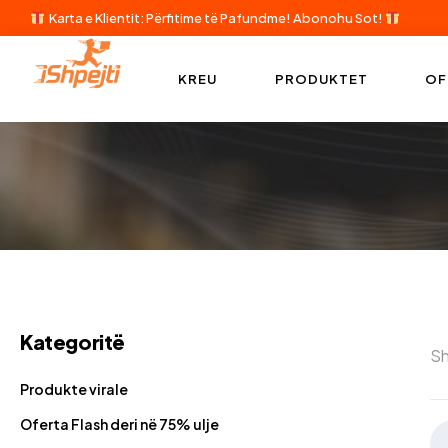
Karta e Klientit: Përfitime të Pafundme!
Abonohu Sot!
KREU
PRODUKTET
OF
Kategoritë
Sh
Produkte virale
Oferta Flash deri në 75% ulje