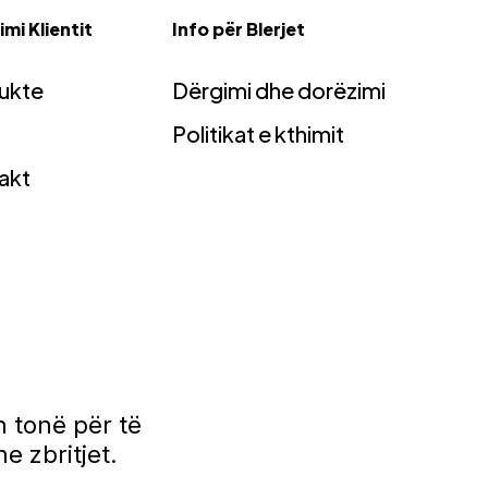
mi Klientit
Info për Blerjet
ukte
Dërgimi dhe dorëzimi
Politikat e kthimit
akt
 tonë për të
e zbritjet.