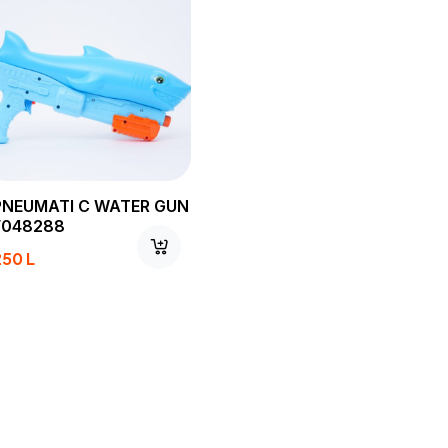
PNEUMATI C WATER GUN
F048288
250
L