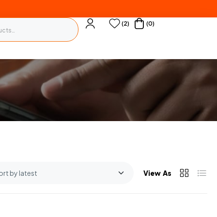
(2)
(0)
View As