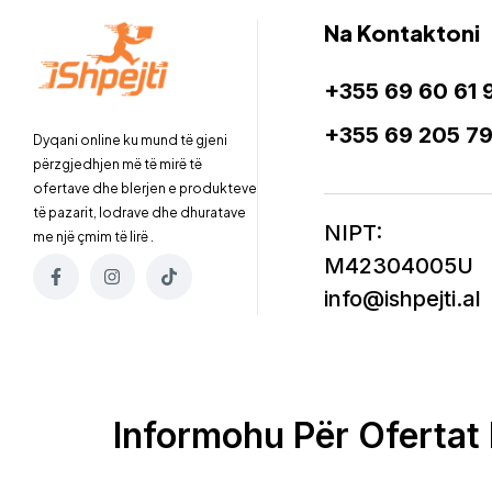
Na Kontaktoni
+355 69 60 61 
+355 69 205 7
Dyqani online ku mund të gjeni
përzgjedhjen më të mirë të
ofertave dhe blerjen e produkteve
të pazarit, lodrave dhe dhuratave
NIPT:
me një çmim të lirë .
M42304005U
info@ishpejti.al
Informohu Për Ofertat 