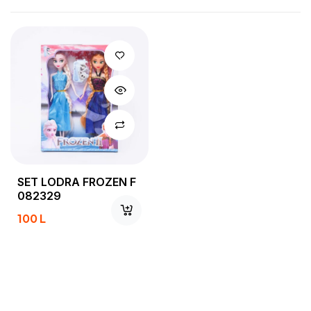
SET LODRA FROZEN F
082329
100
L