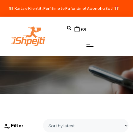
Karta e Klientit: Përfitime të Pafundme!
Abonohu Sot!
(0)
Filter