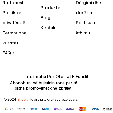
Rreth nesh
Dërgimi dhe
Produkte
Politika e
dorëzimi
Blog
privatësisë
Politikat e
Kontakt
Termat dhe
kthimit
kushtet
FAQ's
Informohu Për Ofertat E Fundit
Abonohuni në buletinin tonë për të
gjitha promovimet dhe zbritjet.
© 2024
iShpejti
. Të gjitha të drejtat e rezervuara.