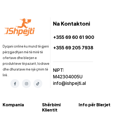
Na Kontaktoni
+355 69 60 61 900
Dyqani online ku mund të gjeni
+355 69 205 7938
përzgjedhjen më të mirë të
ofertave dhe blerjen e
produkteve të pazarit, lodrave
dhe dhuratave me një çmim të
NIPT:
lirë .
M42304005U
info@ishpejti.al
Kompania
Shërbimi
Info për Blerjet
Klientit