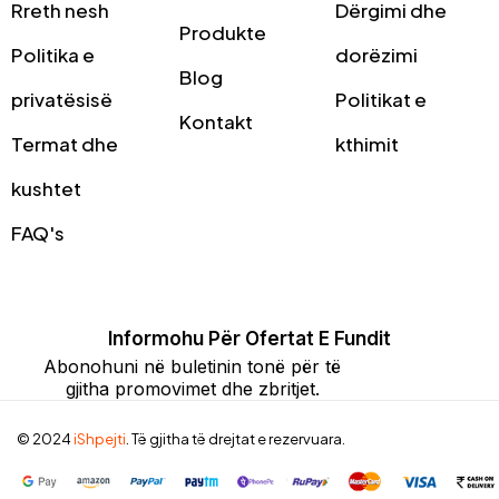
Rreth nesh
Dërgimi dhe
Produkte
Politika e
dorëzimi
Blog
privatësisë
Politikat e
Kontakt
Termat dhe
kthimit
kushtet
FAQ's
Informohu Për Ofertat E Fundit
Abonohuni në buletinin tonë për të
gjitha promovimet dhe zbritjet.
© 2024
iShpejti
. Të gjitha të drejtat e rezervuara.