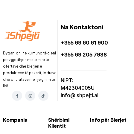
Na Kontaktoni
+355 69 60 61 900
Dyqani online ku mund të gjeni
+355 69 205 7938
përzgjedhjen më të mirë të
ofertave dhe blerjen e
produkteve të pazarit, lodrave
dhe dhuratave me një çmim të
NIPT:
lirë .
M42304005U
info@ishpejti.al
Kompania
Shërbimi
Info për Blerjet
Klientit