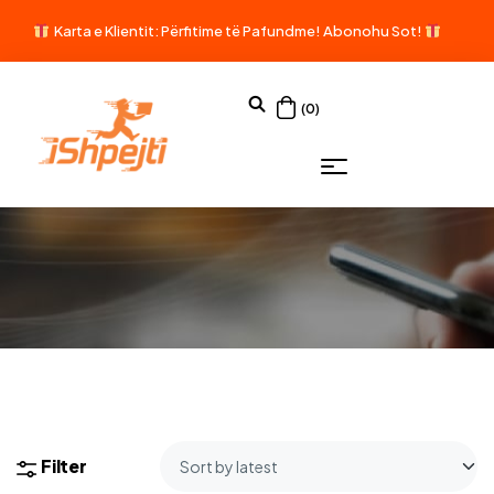
Karta e Klientit: Përfitime të Pafundme!
Abonohu Sot!
(0)
Filter