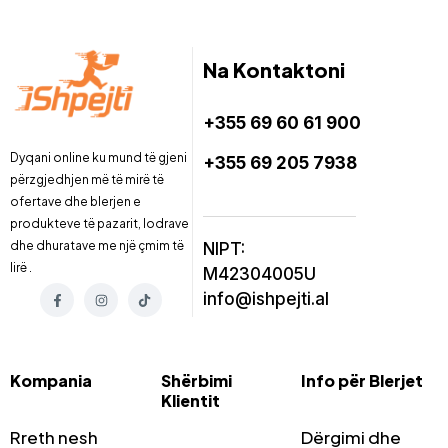
Na Kontaktoni
+355 69 60 61 900
Dyqani online ku mund të gjeni
+355 69 205 7938
përzgjedhjen më të mirë të
ofertave dhe blerjen e
produkteve të pazarit, lodrave
dhe dhuratave me një çmim të
NIPT:
lirë .
M42304005U
info@ishpejti.al
Kompania
Shërbimi
Info për Blerjet
Klientit
Rreth nesh
Dërgimi dhe