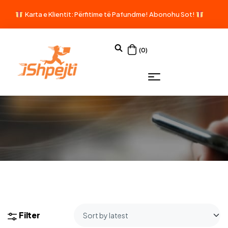
Karta e Klientit: Përfitime të Pafundme!
Abonohu Sot!
(0)
Filter