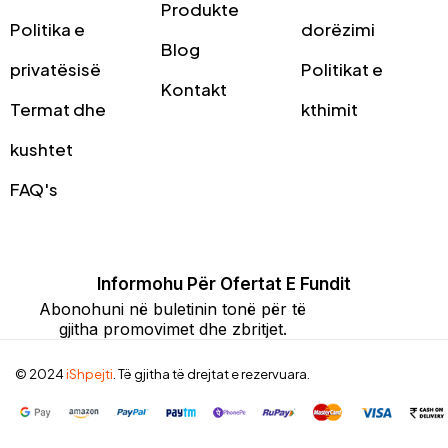
Produkte
Politika e
dorëzimi
Blog
privatësisë
Politikat e
Kontakt
Termat dhe
kthimit
kushtet
FAQ's
Informohu Për Ofertat E Fundit
Abonohuni në buletinin tonë për të
gjitha promovimet dhe zbritjet.
© 2024
iShpejti
. Të gjitha të drejtat e rezervuara.