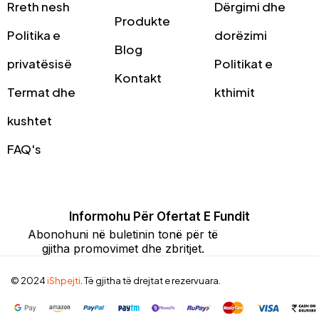
Rreth nesh
Dërgimi dhe
Produkte
Politika e
dorëzimi
Blog
privatësisë
Politikat e
Kontakt
Termat dhe
kthimit
kushtet
FAQ's
Informohu Për Ofertat E Fundit
Abonohuni në buletinin tonë për të
gjitha promovimet dhe zbritjet.
© 2024
iShpejti
. Të gjitha të drejtat e rezervuara.