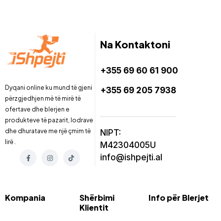
Na Kontaktoni
+355 69 60 61 900
Dyqani online ku mund të gjeni
+355 69 205 7938
përzgjedhjen më të mirë të
ofertave dhe blerjen e
produkteve të pazarit, lodrave
dhe dhuratave me një çmim të
NIPT:
lirë .
M42304005U
info@ishpejti.al
Kompania
Shërbimi
Info për Blerjet
Klientit