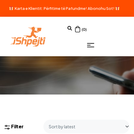
Karta e Klientit: Përfitime të Pafundme!
Abonohu Sot!
(0)
Filter