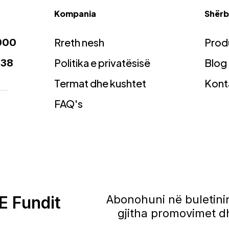
Kompania
Shërbi
Rreth nesh
Prod
900
Politika e privatësisë
Blog
938
Termat dhe kushtet
Kont
FAQ's
E Fundit
Abonohuni në buletinin
gjitha promovimet dh