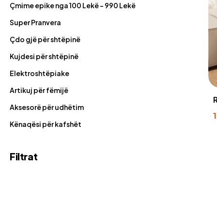
Çmime epike nga 100 Lekë - 990 Lekë
Super Pranvera
Çdo gjë për shtëpinë
Kujdesi për shtëpinë
Elektroshtëpiake
Artikuj për fëmijë
Aksesorë për udhëtim
Kënaqësi për kafshët
Filtrat