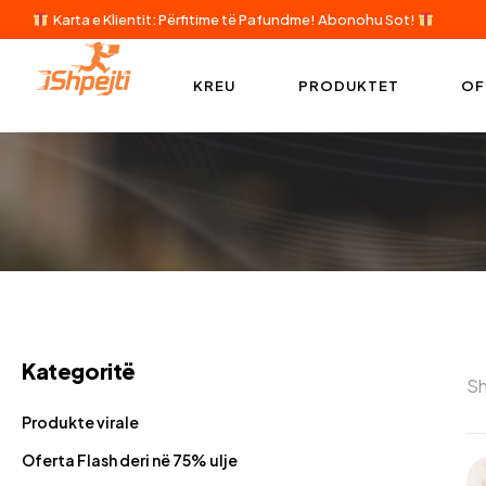
Karta e Klientit: Përfitime të Pafundme!
Abonohu Sot!
KREU
PRODUKTET
OF
Kategoritë
Sh
Produkte virale
Oferta Flash deri në 75% ulje