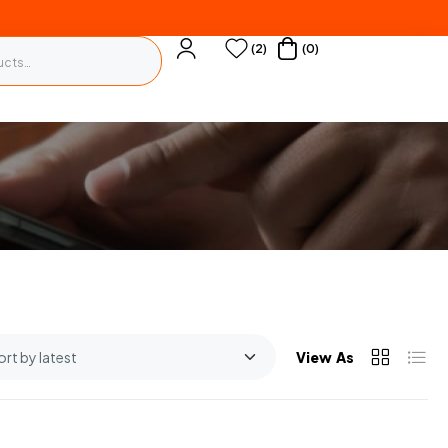
(2)
(0)
View As