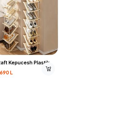
Raft Kepucesh Plastik
1690
L