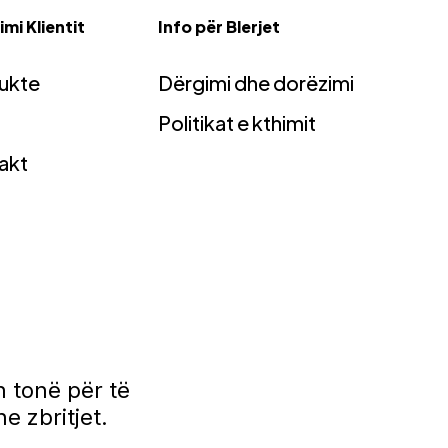
mi Klientit
Info për Blerjet
ukte
Dërgimi dhe dorëzimi
Politikat e kthimit
akt
 tonë për të
e zbritjet.