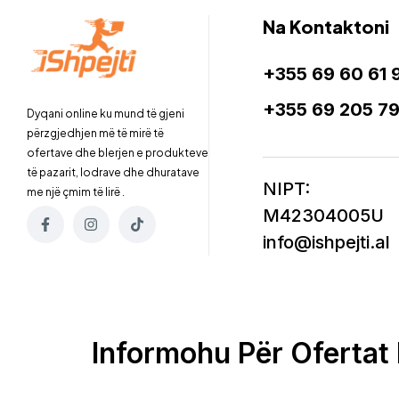
Na Kontaktoni
+355 69 60 61 
+355 69 205 7
Dyqani online ku mund të gjeni
përzgjedhjen më të mirë të
ofertave dhe blerjen e produkteve
të pazarit, lodrave dhe dhuratave
NIPT:
me një çmim të lirë .
M42304005U
info@ishpejti.al
Informohu Për Ofertat 