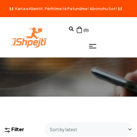
Karta e Klientit: Përfitime të Pafundme!
Abonohu Sot!
(0)
Filter