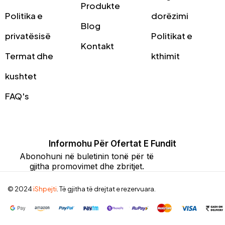
Produkte
Politika e
dorëzimi
Blog
privatësisë
Politikat e
Kontakt
Termat dhe
kthimit
kushtet
FAQ's
Informohu Për Ofertat E Fundit
Abonohuni në buletinin tonë për të
gjitha promovimet dhe zbritjet.
© 2024
iShpejti
. Të gjitha të drejtat e rezervuara.