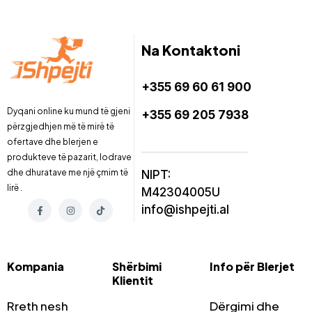
Na Kontaktoni
+355 69 60 61 900
Dyqani online ku mund të gjeni
+355 69 205 7938
përzgjedhjen më të mirë të
ofertave dhe blerjen e
produkteve të pazarit, lodrave
dhe dhuratave me një çmim të
NIPT:
lirë .
M42304005U
info@ishpejti.al
Kompania
Shërbimi
Info për Blerjet
Klientit
Rreth nesh
Dërgimi dhe