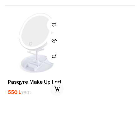
Pasqyre Make Up Led
550
L
990
L