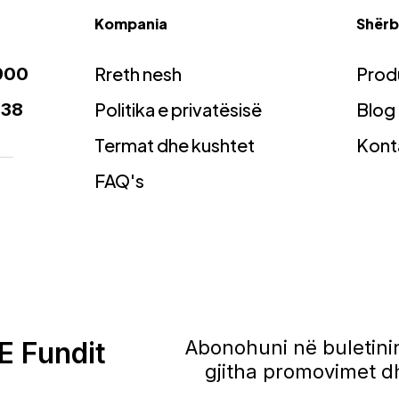
Kompania
Shërbi
Rreth nesh
Prod
900
Politika e privatësisë
Blog
938
Termat dhe kushtet
Kont
FAQ's
E Fundit
Abonohuni në buletinin
gjitha promovimet dh