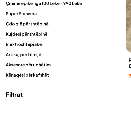
Çmime epike nga 100 Lekë - 990 Lekë
Super Pranvera
Çdo gjë për shtëpinë
Kujdesi për shtëpinë
Elektroshtëpiake
Artikuj për fëmijë
Aksesorë për udhëtim
Kënaqësi për kafshët
Filtrat