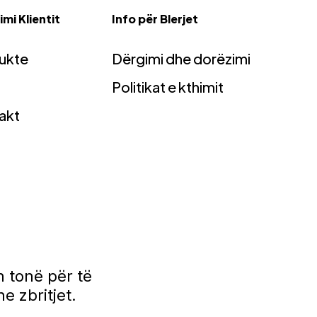
mi Klientit
Info për Blerjet
ukte
Dërgimi dhe dorëzimi
Politikat e kthimit
akt
 tonë për të
e zbritjet.