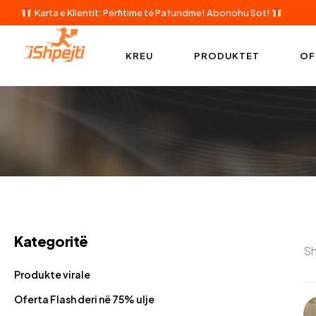
Karta e Klientit: Përfitime të Pafundme!
Abonohu Sot!
KREU
PRODUKTET
OF
Kategoritë
Sh
Produkte virale
Oferta Flash deri në 75% ulje