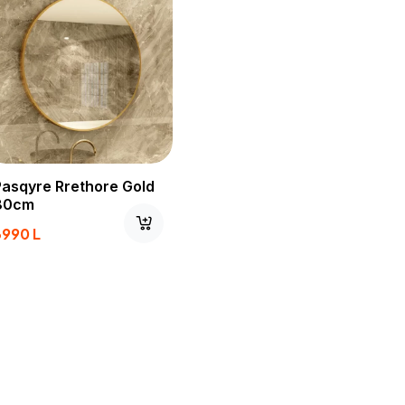
Pasqyre Rrethore Gold
80cm
3990
L