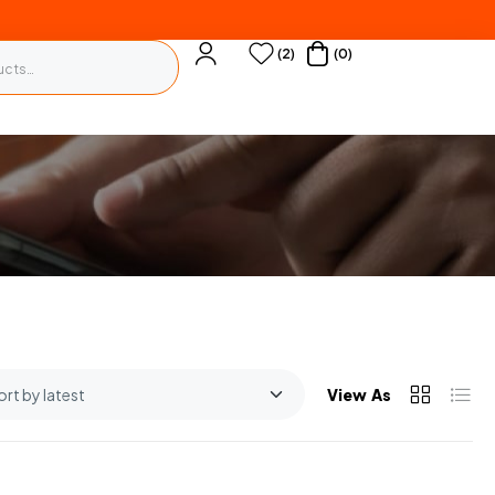
(2)
(0)
View As