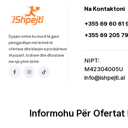
Na Kontaktoni
+355 69 60 61 
+355 69 205 7
Dyqani online ku mund të gjeni
përzgjedhjen më të mirë të
ofertave dhe blerjen e produkteve
të pazarit, lodrave dhe dhuratave
NIPT:
me një çmim të lirë .
M42304005U
info@ishpejti.al
Informohu Për Ofertat 