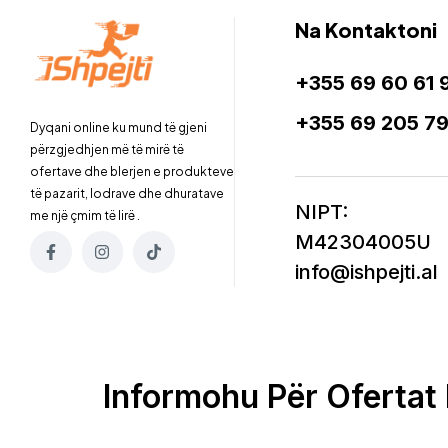
Na Kontaktoni
+355 69 60 61 
+355 69 205 7
Dyqani online ku mund të gjeni
përzgjedhjen më të mirë të
ofertave dhe blerjen e produkteve
të pazarit, lodrave dhe dhuratave
NIPT:
me një çmim të lirë .
M42304005U
info@ishpejti.al
Informohu Për Ofertat 