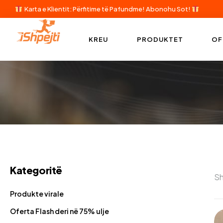
Karta e Klientit: Përfitime të Pafundme!
Abonohu Sot!
KREU
PRODUKTET
OF
Kategoritë
Sh
Produkte virale
Oferta Flash deri në 75% ulje