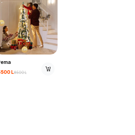
Pema
5500
L
8500
L