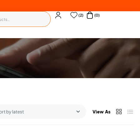
(2)
(0)
View As