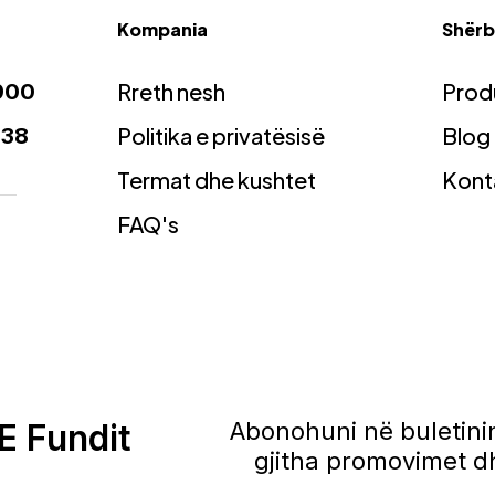
Kompania
Shërbi
Rreth nesh
Prod
900
Politika e privatësisë
Blog
938
Termat dhe kushtet
Kont
FAQ's
E Fundit
Abonohuni në buletinin
gjitha promovimet dh