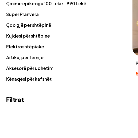
Çmime epike nga 100 Lekë - 990 Lekë
Super Pranvera
Çdo gjë për shtëpinë
Kujdesi për shtëpinë
Elektroshtëpiake
Artikuj për fëmijë
Aksesorë për udhëtim
Kënaqësi për kafshët
Filtrat