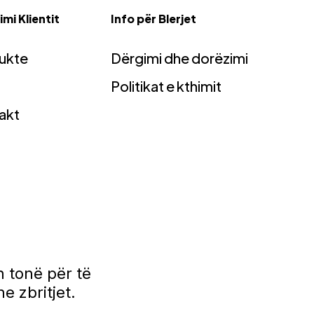
mi Klientit
Info për Blerjet
ukte
Dërgimi dhe dorëzimi
Politikat e kthimit
akt
 tonë për të
e zbritjet.