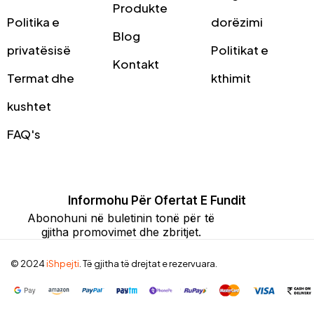
Produkte
Politika e
dorëzimi
Blog
privatësisë
Politikat e
Kontakt
Termat dhe
kthimit
kushtet
FAQ's
Informohu Për Ofertat E Fundit
Abonohuni në buletinin tonë për të
gjitha promovimet dhe zbritjet.
© 2024
iShpejti
. Të gjitha të drejtat e rezervuara.