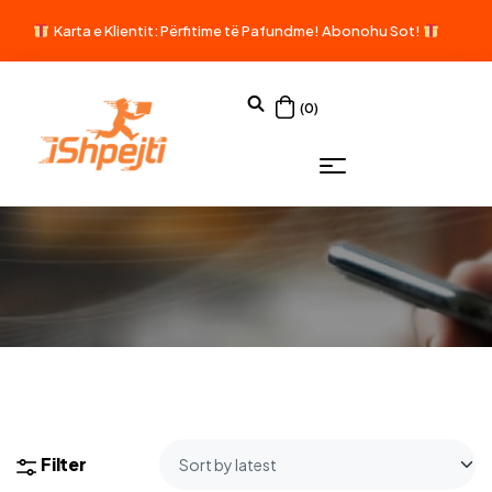
Karta e Klientit: Përfitime të Pafundme!
Abonohu Sot!
(0)
Filter