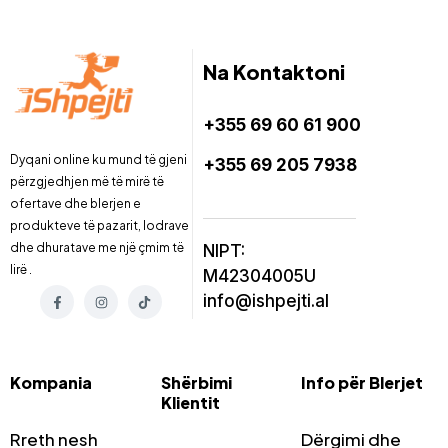
Na Kontaktoni
+355 69 60 61 900
Dyqani online ku mund të gjeni
+355 69 205 7938
përzgjedhjen më të mirë të
ofertave dhe blerjen e
produkteve të pazarit, lodrave
dhe dhuratave me një çmim të
NIPT:
lirë .
M42304005U
info@ishpejti.al
Kompania
Shërbimi
Info për Blerjet
Klientit
Rreth nesh
Dërgimi dhe