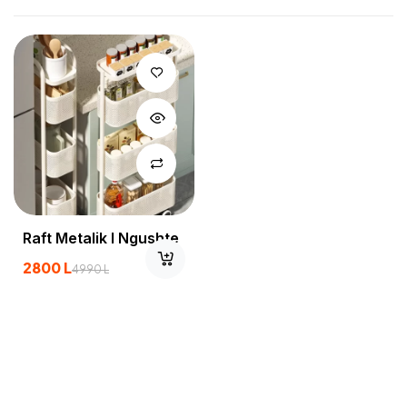
Raft Metalik I Ngushte
2800
L
4990
L