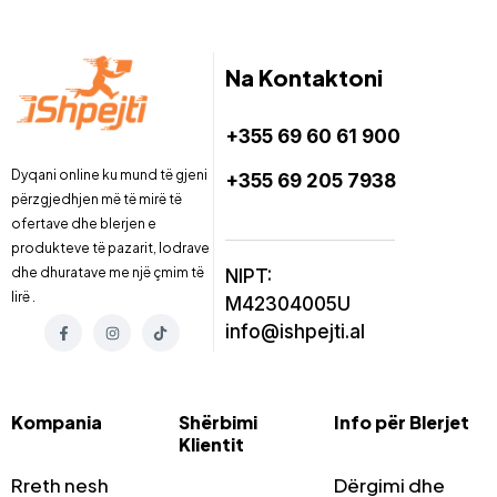
Na Kontaktoni
+355 69 60 61 900
Dyqani online ku mund të gjeni
+355 69 205 7938
përzgjedhjen më të mirë të
ofertave dhe blerjen e
produkteve të pazarit, lodrave
dhe dhuratave me një çmim të
NIPT:
lirë .
M42304005U
info@ishpejti.al
Kompania
Shërbimi
Info për Blerjet
Klientit
Rreth nesh
Dërgimi dhe