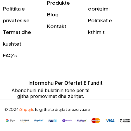
Produkte
Politika e
dorëzimi
Blog
privatësisë
Politikat e
Kontakt
Termat dhe
kthimit
kushtet
FAQ's
Informohu Për Ofertat E Fundit
Abonohuni në buletinin tonë për të
gjitha promovimet dhe zbritjet.
© 2024
iShpejti
. Të gjitha të drejtat e rezervuara.