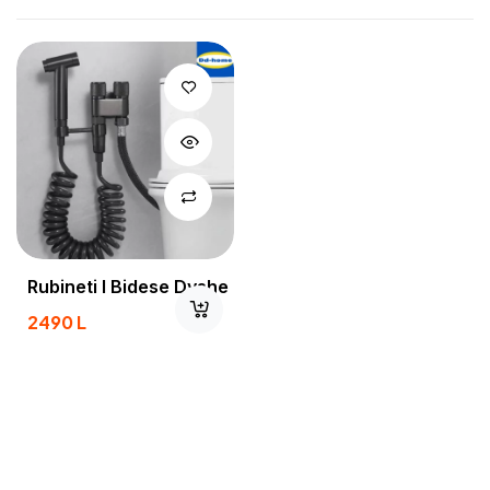
Rubineti I Bidese Dyshe
2490
L