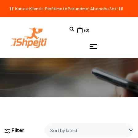
Karta e Klientit: Përfitime të Pafundme!
Abonohu Sot!
(0)
Filter