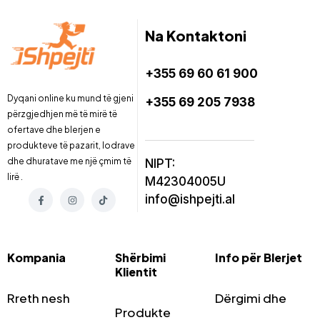
Na Kontaktoni
+355 69 60 61 900
Dyqani online ku mund të gjeni
+355 69 205 7938
përzgjedhjen më të mirë të
ofertave dhe blerjen e
produkteve të pazarit, lodrave
dhe dhuratave me një çmim të
NIPT:
lirë .
M42304005U
info@ishpejti.al
Kompania
Shërbimi
Info për Blerjet
Klientit
Rreth nesh
Dërgimi dhe
Produkte