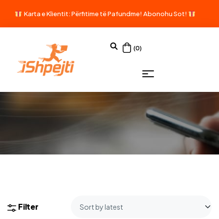
Karta e Klientit: Përfitime të Pafundme!
Abonohu Sot!
(0)
Filter