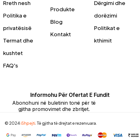
Rreth nesh
Dërgimi dhe
Produkte
Politika e
dorëzimi
Blog
privatësisë
Politikat e
Kontakt
Termat dhe
kthimit
kushtet
FAQ's
Informohu Për Ofertat E Fundit
Abonohuni në buletinin tonë për të
gjitha promovimet dhe zbritjet.
© 2024
iShpejti
. Të gjitha të drejtat e rezervuara.