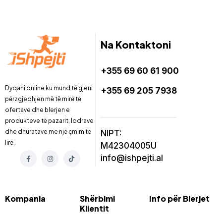
Na Kontaktoni
+355 69 60 61 900
Dyqani online ku mund të gjeni
+355 69 205 7938
përzgjedhjen më të mirë të
ofertave dhe blerjen e
produkteve të pazarit, lodrave
dhe dhuratave me një çmim të
NIPT:
lirë .
M42304005U
info@ishpejti.al
Kompania
Shërbimi
Info për Blerjet
Klientit