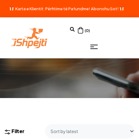
Karta e Klientit: Përfitime të Pafundme!
Abonohu Sot!
(0)
Filter