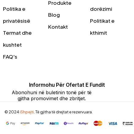
Produkte
Politika e
dorëzimi
Blog
privatësisë
Politikat e
Kontakt
Termat dhe
kthimit
kushtet
FAQ's
Informohu Për Ofertat E Fundit
Abonohuni në buletinin tonë për të
gjitha promovimet dhe zbritjet.
© 2024
iShpejti
. Të gjitha të drejtat e rezervuara.