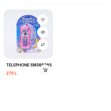
TELEPHONE SM385285
270
L