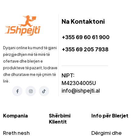
Na Kontaktoni
+355 69 60 61 900
Dyqani online ku mund të gjeni
+355 69 205 7938
përzgjedhjen më të mirë të
ofertave dhe blerjen e
produkteve të pazarit, lodrave
dhe dhuratave me një çmim të
NIPT:
lirë .
M42304005U
info@ishpejti.al
Kompania
Shërbimi
Info për Blerjet
Klientit
Rreth nesh
Dërgimi dhe