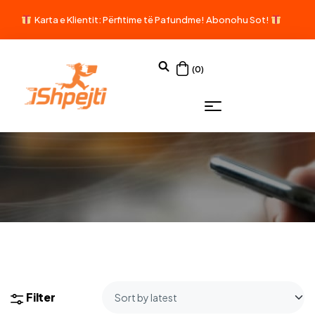
Karta e Klientit: Përfitime të Pafundme!
Abonohu Sot!
(0)
Filter