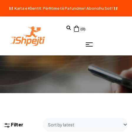
Karta e Klientit: Përfitime të Pafundme!
Abonohu Sot!
(0)
Filter