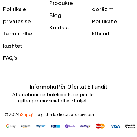
Produkte
Politika e
dorëzimi
Blog
privatësisë
Politikat e
Kontakt
Termat dhe
kthimit
kushtet
FAQ's
Informohu Për Ofertat E Fundit
Abonohuni në buletinin tonë për të
gjitha promovimet dhe zbritjet.
© 2024
iShpejti
. Të gjitha të drejtat e rezervuara.