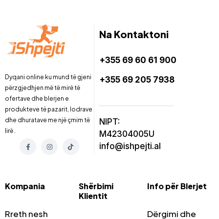
Na Kontaktoni
+355 69 60 61 900
Dyqani online ku mund të gjeni
+355 69 205 7938
përzgjedhjen më të mirë të
ofertave dhe blerjen e
produkteve të pazarit, lodrave
dhe dhuratave me një çmim të
NIPT:
lirë .
M42304005U
info@ishpejti.al
Kompania
Shërbimi
Info për Blerjet
Klientit
Rreth nesh
Dërgimi dhe