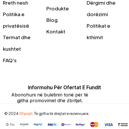
Rreth nesh
Dërgimi dhe
Produkte
Politika e
dorëzimi
Blog
privatësisë
Politikat e
Kontakt
Termat dhe
kthimit
kushtet
FAQ's
Informohu Për Ofertat E Fundit
Abonohuni në buletinin tonë për të
gjitha promovimet dhe zbritjet.
© 2024
iShpejti
. Të gjitha të drejtat e rezervuara.