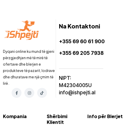
Na Kontaktoni
+355 69 60 61 900
Dyqani online ku mund të gjeni
+355 69 205 7938
përzgjedhjen më të mirë të
ofertave dhe blerjen e
produkteve të pazarit, lodrave
dhe dhuratave me një çmim të
NIPT:
lirë .
M42304005U
info@ishpejti.al
Kompania
Shërbimi
Info për Blerjet
Klientit