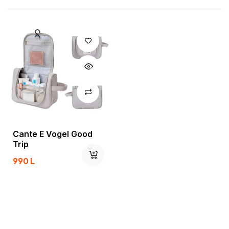
Cante E Vogel Good
Trip
990
L