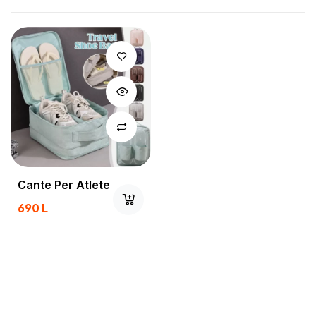
Cante Per Atlete
690
L