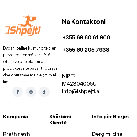
Na Kontaktoni
+355 69 60 61 900
Dyqani online ku mund të gjeni
+355 69 205 7938
përzgjedhjen më të mirë të
ofertave dhe blerjen e
produkteve të pazarit, lodrave
dhe dhuratave me një çmim të
NIPT:
lirë .
M42304005U
info@ishpejti.al
Kompania
Shërbimi
Info për Blerjet
Klientit
Rreth nesh
Dërgimi dhe