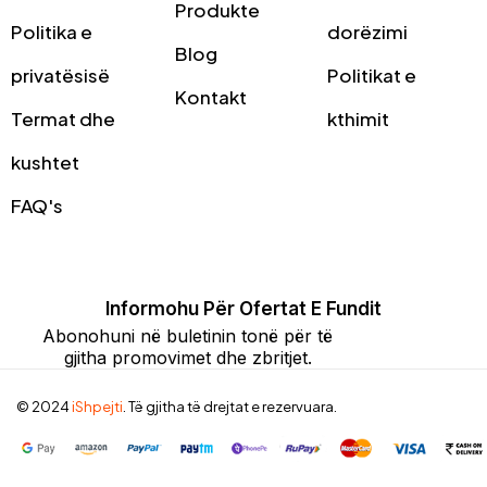
Produkte
Politika e
dorëzimi
Blog
privatësisë
Politikat e
Kontakt
Termat dhe
kthimit
kushtet
FAQ's
Informohu Për Ofertat E Fundit
Abonohuni në buletinin tonë për të
gjitha promovimet dhe zbritjet.
© 2024
iShpejti
. Të gjitha të drejtat e rezervuara.