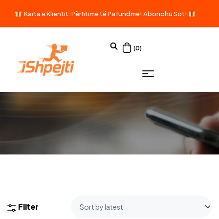
Karta e Klientit: Përfitime të Pafundme!
Abonohu Sot!
(0)
Filter