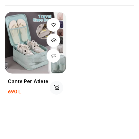
Cante Per Atlete
690
L