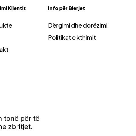
mi Klientit
Info për Blerjet
ukte
Dërgimi dhe dorëzimi
Politikat e kthimit
akt
 tonë për të
e zbritjet.