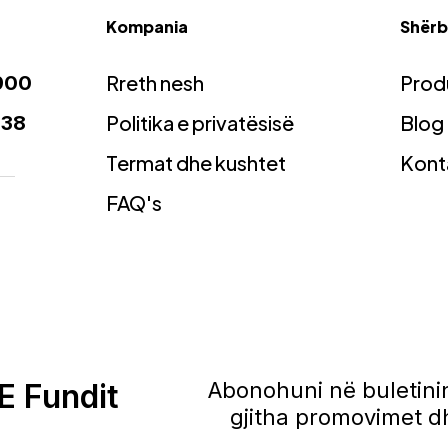
Kompania
Shërbi
Rreth nesh
Prod
900
Politika e privatësisë
Blog
938
Termat dhe kushtet
Kont
FAQ's
E Fundit
Abonohuni në buletinin
gjitha promovimet dh