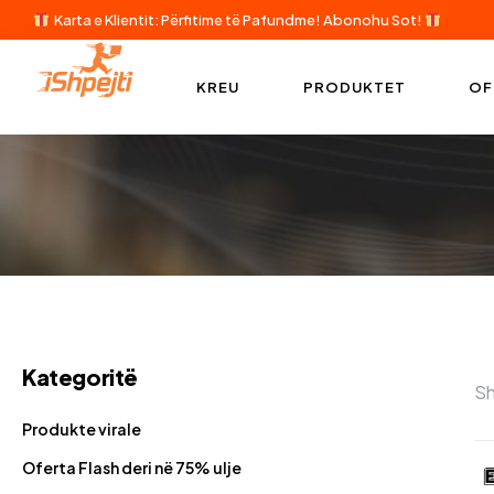
Karta e Klientit: Përfitime të Pafundme!
Abonohu Sot!
KREU
PRODUKTET
OF
Kategoritë
Sh
Produkte virale
Oferta Flash deri në 75% ulje