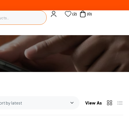
(2)
(0)
View As