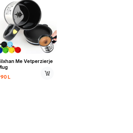
Filxhan Me Vetperzierje
Mug
990
L