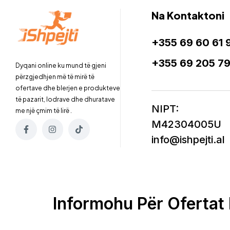
Na Kontaktoni
+355 69 60 61 
+355 69 205 7
Dyqani online ku mund të gjeni
përzgjedhjen më të mirë të
ofertave dhe blerjen e produkteve
të pazarit, lodrave dhe dhuratave
NIPT:
me një çmim të lirë .
M42304005U
info@ishpejti.al
Informohu Për Ofertat 