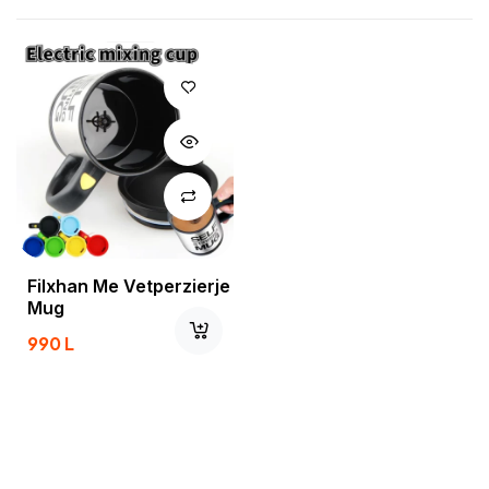
Filxhan Me Vetperzierje
Mug
990
L