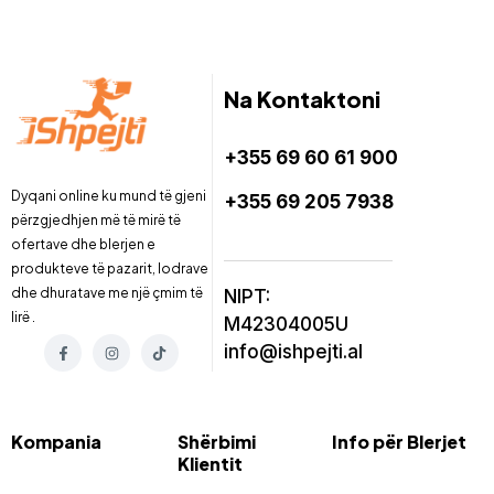
Na Kontaktoni
+355 69 60 61 900
Dyqani online ku mund të gjeni
+355 69 205 7938
përzgjedhjen më të mirë të
ofertave dhe blerjen e
produkteve të pazarit, lodrave
dhe dhuratave me një çmim të
NIPT:
lirë .
M42304005U
info@ishpejti.al
Kompania
Shërbimi
Info për Blerjet
Klientit