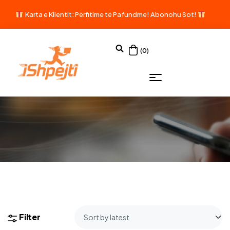
Karta e Klientit: Përfitime të Pafundme!
Abonohu Sot!
(0)
Filter