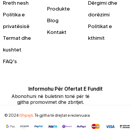
Rreth nesh
Dërgimi dhe
Produkte
Politika e
dorëzimi
Blog
privatësisë
Politikat e
Kontakt
Termat dhe
kthimit
kushtet
FAQ's
Informohu Për Ofertat E Fundit
Abonohuni në buletinin tonë për të
gjitha promovimet dhe zbritjet.
© 2024
iShpejti
. Të gjitha të drejtat e rezervuara.