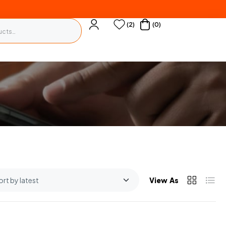
(2)
(0)
View As