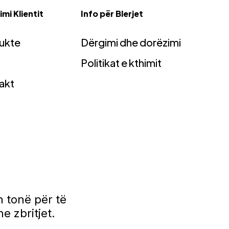
mi Klientit
Info për Blerjet
ukte
Dërgimi dhe dorëzimi
Politikat e kthimit
akt
 tonë për të
e zbritjet.