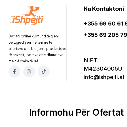
Na Kontaktoni
+355 69 60 61 
+355 69 205 7
Dyqani online ku mund të gjeni
përzgjedhjen më të mirë të
ofertave dhe blerjen e produkteve
të pazarit, lodrave dhe dhuratave
NIPT:
me një çmim të lirë .
M42304005U
info@ishpejti.al
Informohu Për Ofertat 