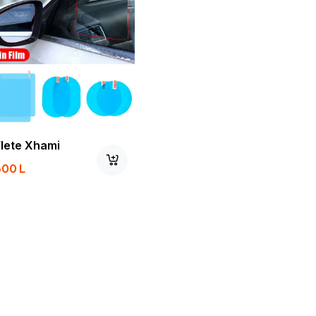
Flete Xhami
300
L