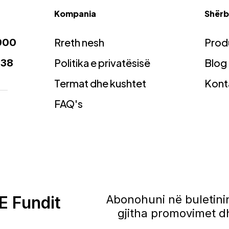
Kompania
Shërbi
Rreth nesh
Prod
900
Politika e privatësisë
Blog
938
Termat dhe kushtet
Kont
FAQ's
E Fundit
Abonohuni në buletinin
gjitha promovimet dh