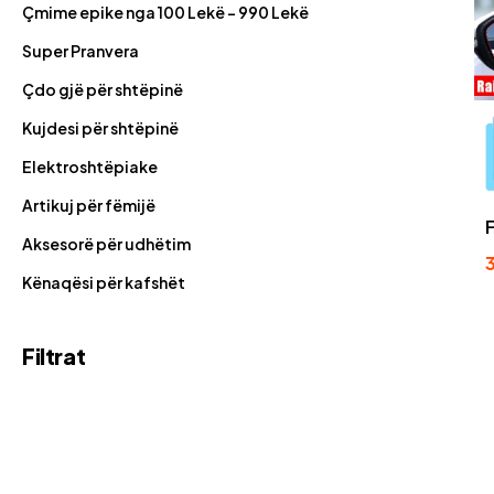
Çmime epike nga 100 Lekë - 990 Lekë
Super Pranvera
Çdo gjë për shtëpinë
Kujdesi për shtëpinë
Elektroshtëpiake
Artikuj për fëmijë
Aksesorë për udhëtim
Kënaqësi për kafshët
Filtrat