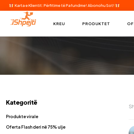
Karta e Klientit: Përfitime të Pafundme!
Abonohu Sot!
KREU
PRODUKTET
OF
Kategoritë
Sh
Produkte virale
Oferta Flash deri në 75% ulje