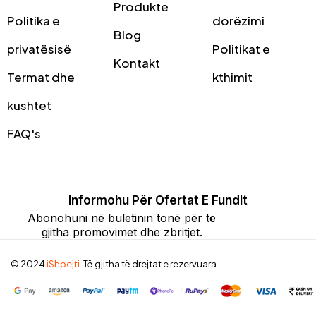
Produkte
Politika e
dorëzimi
Blog
privatësisë
Politikat e
Kontakt
Termat dhe
kthimit
kushtet
FAQ's
Informohu Për Ofertat E Fundit
Abonohuni në buletinin tonë për të
gjitha promovimet dhe zbritjet.
© 2024
iShpejti
. Të gjitha të drejtat e rezervuara.