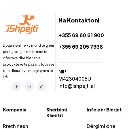
Na Kontaktoni
+355 69 60 61 900
Dyqani online ku mund të gjeni
+355 69 205 7938
përzgjedhjen më të mirë të
ofertave dhe blerjen e
produkteve të pazarit, lodrave
dhe dhuratave me një çmim të
NIPT:
lirë .
M42304005U
info@ishpejti.al
Kompania
Shërbimi
Info për Blerjet
Klientit
Rreth nesh
Dërgimi dhe