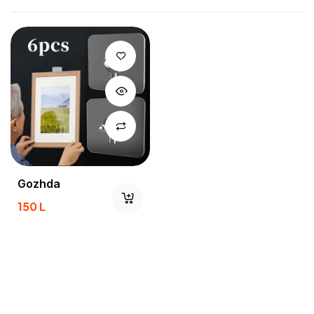
Gozhda
150
L