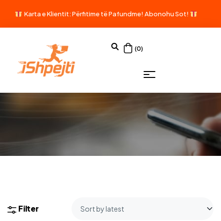
Karta e Klientit: Përfitime të Pafundme!
Abonohu Sot!
(0)
Filter