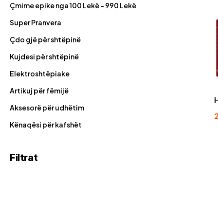
Çmime epike nga 100 Lekë - 990 Lekë
Super Pranvera
Çdo gjë për shtëpinë
Kujdesi për shtëpinë
Elektroshtëpiake
Artikuj për fëmijë
Aksesorë për udhëtim
Kënaqësi për kafshët
Filtrat