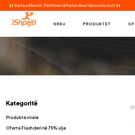
Karta e Klientit: Përfitime të Pafundme!
Abonohu Sot!
KREU
PRODUKTET
OF
Kategoritë
Sh
Produkte virale
Oferta Flash deri në 75% ulje