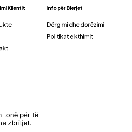
mi Klientit
Info për Blerjet
ukte
Dërgimi dhe dorëzimi
Politikat e kthimit
akt
 tonë për të
e zbritjet.