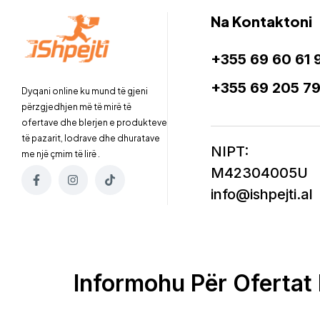
Na Kontaktoni
+355 69 60 61 
+355 69 205 7
Dyqani online ku mund të gjeni
përzgjedhjen më të mirë të
ofertave dhe blerjen e produkteve
të pazarit, lodrave dhe dhuratave
NIPT:
me një çmim të lirë .
M42304005U
info@ishpejti.al
Informohu Për Ofertat 