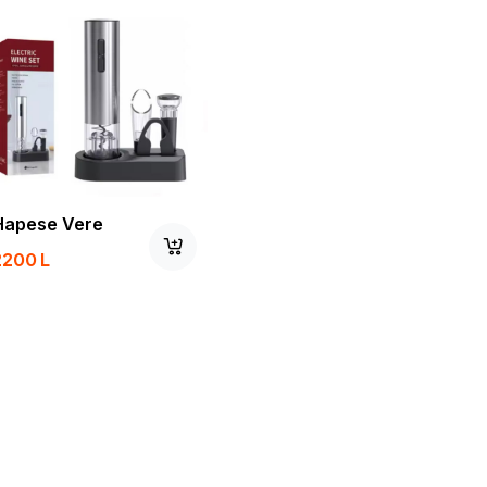
Hapese Vere
2200
L