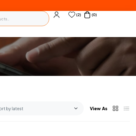
(2)
(0)
View As