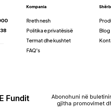
Kompania
Shërbi
Rreth nesh
Prod
900
Politika e privatësisë
Blog
938
Termat dhe kushtet
Kont
FAQ's
E Fundit
Abonohuni në buletinin
gjitha promovimet dh