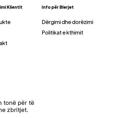
mi Klientit
Info për Blerjet
ukte
Dërgimi dhe dorëzimi
Politikat e kthimit
akt
 tonë për të
e zbritjet.