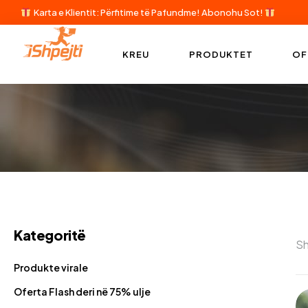
Karta e Klientit: Përfitime të Pafundme!
Abonohu Sot!
KREU
PRODUKTET
OF
Kategoritë
Sh
Produkte virale
Oferta Flash deri në 75% ulje