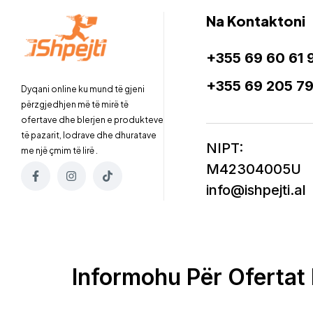
Na Kontaktoni
+355 69 60 61 
+355 69 205 7
Dyqani online ku mund të gjeni
përzgjedhjen më të mirë të
ofertave dhe blerjen e produkteve
të pazarit, lodrave dhe dhuratave
NIPT:
me një çmim të lirë .
M42304005U
info@ishpejti.al
Informohu Për Ofertat 