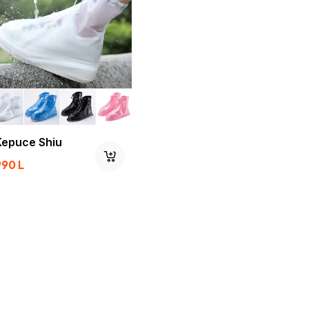
Kepuce Shiu
990
L