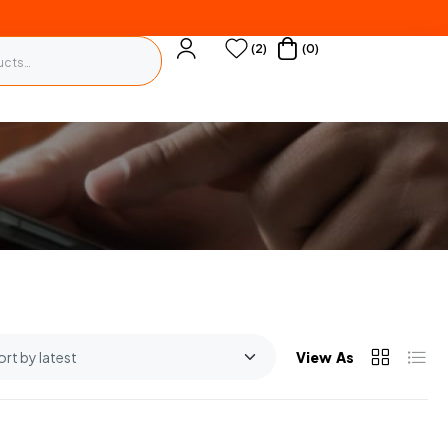
(2)
(0)
View As