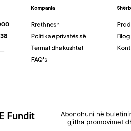
Kompania
Shërbi
Rreth nesh
Prod
900
Politika e privatësisë
Blog
938
Termat dhe kushtet
Kont
FAQ's
E Fundit
Abonohuni në buletinin
gjitha promovimet dh