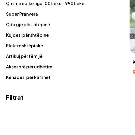
Çmime epike nga 100 Lekë - 990 Lekë
Super Pranvera
Çdo gjë për shtëpinë
Kujdesi për shtëpinë
Elektroshtëpiake
Artikuj për fëmijë
Aksesorë për udhëtim
Kënaqësi për kafshët
Filtrat