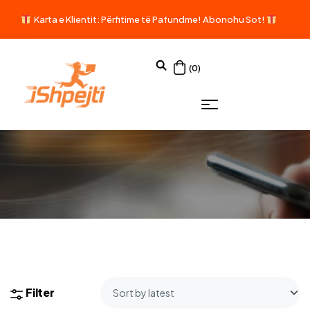
Karta e Klientit: Përfitime të Pafundme!
Abonohu Sot!
(0)
Filter