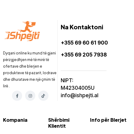
Na Kontaktoni
+355 69 60 61 900
Dyqani online ku mund të gjeni
+355 69 205 7938
përzgjedhjen më të mirë të
ofertave dhe blerjen e
produkteve të pazarit, lodrave
dhe dhuratave me një çmim të
NIPT:
lirë .
M42304005U
info@ishpejti.al
Kompania
Shërbimi
Info për Blerjet
Klientit