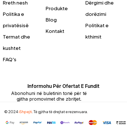
Rreth nesh
Dërgimi dhe
Produkte
Politika e
dorëzimi
Blog
privatësisë
Politikat e
Kontakt
Termat dhe
kthimit
kushtet
FAQ's
Informohu Për Ofertat E Fundit
Abonohuni në buletinin tonë për të
gjitha promovimet dhe zbritjet.
© 2024
iShpejti
. Të gjitha të drejtat e rezervuara.