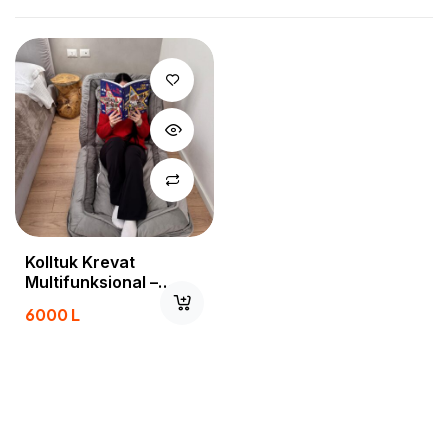
Kolltuk Krevat
Multifunksional –
Komoditet Dhe Praktikë
6000
L