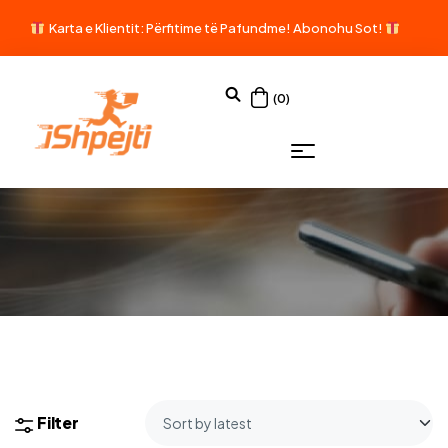
Karta e Klientit: Përfitime të Pafundme!
Abonohu Sot!
(0)
Filter