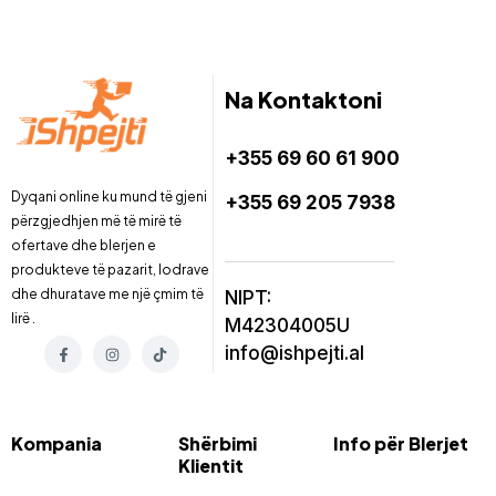
Na Kontaktoni
+355 69 60 61 900
Dyqani online ku mund të gjeni
+355 69 205 7938
përzgjedhjen më të mirë të
ofertave dhe blerjen e
produkteve të pazarit, lodrave
dhe dhuratave me një çmim të
NIPT:
lirë .
M42304005U
info@ishpejti.al
Kompania
Shërbimi
Info për Blerjet
Klientit