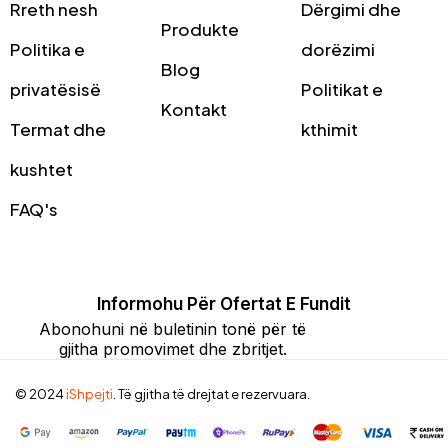
Rreth nesh
Dërgimi dhe
Produkte
Politika e
dorëzimi
Blog
privatësisë
Politikat e
Kontakt
Termat dhe
kthimit
kushtet
FAQ's
Informohu Për Ofertat E Fundit
Abonohuni në buletinin tonë për të
gjitha promovimet dhe zbritjet.
© 2024
iShpejti
. Të gjitha të drejtat e rezervuara.