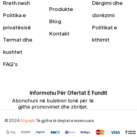
Rreth nesh
Dërgimi dhe
Produkte
Politika e
dorëzimi
Blog
privatësisë
Politikat e
Kontakt
Termat dhe
kthimit
kushtet
FAQ's
Informohu Për Ofertat E Fundit
Abonohuni në buletinin tonë për të
gjitha promovimet dhe zbritjet.
© 2024
iShpejti
. Të gjitha të drejtat e rezervuara.