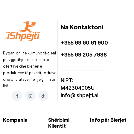
Na Kontaktoni
+355 69 60 61 900
Dyqani online ku mund të gjeni
+355 69 205 7938
përzgjedhjen më të mirë të
ofertave dhe blerjen e
produkteve të pazarit, lodrave
dhe dhuratave me një çmim të
NIPT:
lirë .
M42304005U
info@ishpejti.al
Kompania
Shërbimi
Info për Blerjet
Klientit