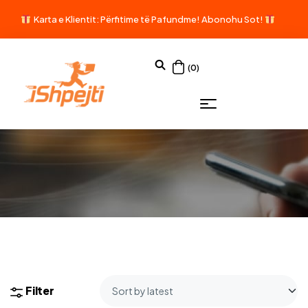
Karta e Klientit: Përfitime të Pafundme!
Abonohu Sot!
(0)
Filter