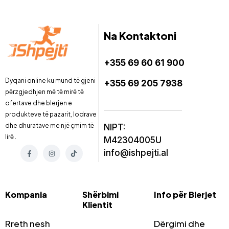
Na Kontaktoni
+355 69 60 61 900
Dyqani online ku mund të gjeni
+355 69 205 7938
përzgjedhjen më të mirë të
ofertave dhe blerjen e
produkteve të pazarit, lodrave
dhe dhuratave me një çmim të
NIPT:
lirë .
M42304005U
info@ishpejti.al
Kompania
Shërbimi
Info për Blerjet
Klientit
Rreth nesh
Dërgimi dhe