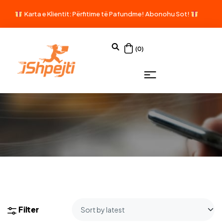
Karta e Klientit: Përfitime të Pafundme!
Abonohu Sot!
(0)
Filter