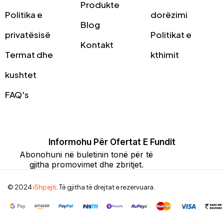
Produkte
Politika e
dorëzimi
Blog
privatësisë
Politikat e
Kontakt
Termat dhe
kthimit
kushtet
FAQ's
Informohu Për Ofertat E Fundit
Abonohuni në buletinin tonë për të
gjitha promovimet dhe zbritjet.
© 2024
iShpejti
. Të gjitha të drejtat e rezervuara.